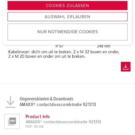
g
COOKIES ZULASSEN
s
AUSWAHL ERLAUBEN
a
u
NUR NOTWENDIGE COOKIES
s
w
a
h
l
Gegevensbladen & Downloads
AMAXX® contactdooscombinatie 921313
Product info
AMAXX® contactdooscombinatie 921313
PDF, 161 KB