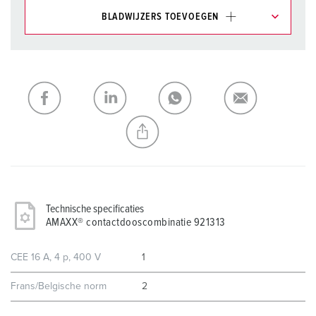
BLADWIJZERS TOEVOEGEN
Onze producten kunt u in het gedeelte
verlanglijstje/winkelmand in verschillende lijsten beheren.
Mijn lijst
(0)
TOEVOEGEN
NIEUW LIJST MAKEN
Technische specificaties
AMAXX® contactdooscombinatie 921313
CEE 16 A, 4 p, 400 V
1
Frans/Belgische norm
2