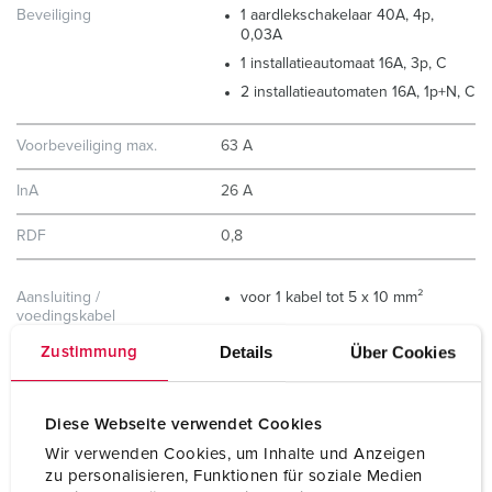
Beveiliging
1 aardlekschakelaar 40A, 4p,
0,03A
1 installatieautomaat 16A, 3p, C
2 installatieautomaten 16A, 1p+N, C
Voorbeveiliging max.
63 A
InA
26 A
RDF
0,8
Aansluiting /
voor 1 kabel tot 5 x 10 mm²
voedingskabel
Details
Über Cookies
Zustimmung
Beschermingsgraad
IP44
Behuizing materiaal
Kunststof
Diese Webseite verwendet Cookies
Gewicht
3540 g
Wir verwenden Cookies, um Inhalte und Anzeigen
zu personalisieren, Funktionen für soziale Medien