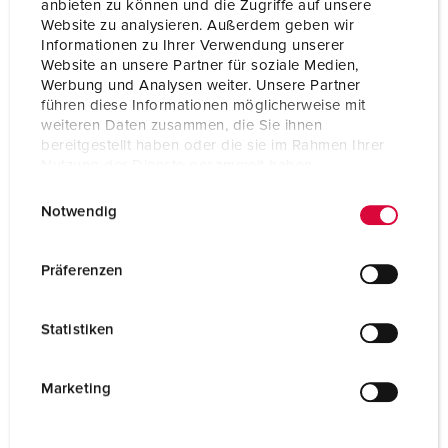
Hoogte
260 mm
anbieten zu können und die Zugriffe auf unsere
Website zu analysieren. Außerdem geben wir
Informationen zu Ihrer Verwendung unserer
Breedte
225 mm
Website an unsere Partner für soziale Medien,
Werbung und Analysen weiter. Unsere Partner
Combinatie uit voorraad
D
führen diese Informationen möglicherweise mit
weiteren Daten zusammen, die Sie ihnen
bereitgestellt haben oder die sie im Rahmen Ihrer
Nutzung der Dienste gesammelt haben.
E
Datenschutzerklärung
Impressum
Notwendig
i
n
w
Präferenzen
i
l
Statistiken
l
i
g
Marketing
u
n