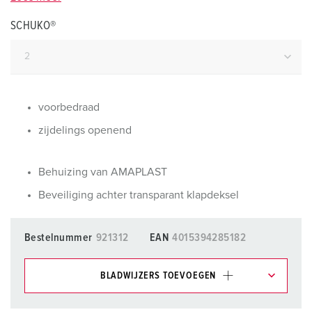
SCHUKO®
voorbedraad
zijdelings openend
Behuizing van AMAPLAST
Beveiliging achter transparant klapdeksel
Bestelnummer
921312
EAN
4015394285182
BLADWIJZERS TOEVOEGEN
Onze producten kunt u in het gedeelte