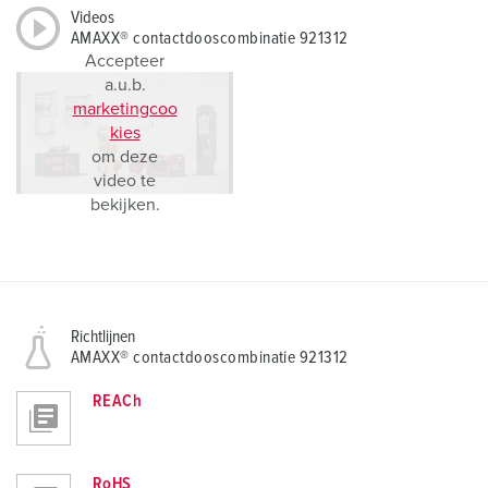
Videos
AMAXX® contactdooscombinatie 921312
Accepteer
a.u.b.
marketingcoo
kies
om deze
video te
bekijken.
Richtlijnen
AMAXX® contactdooscombinatie 921312
REACh
RoHS