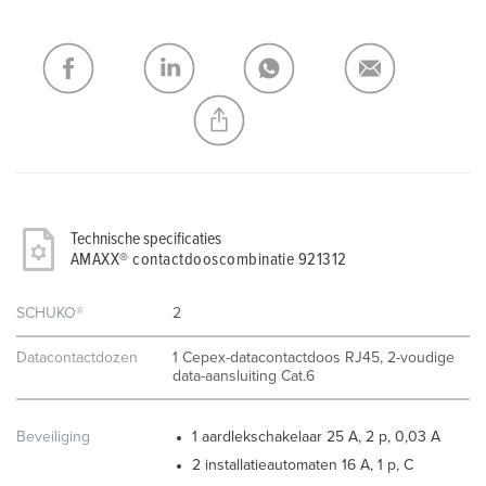
verlanglijstje/winkelmand in verschillende lijsten beheren.
Mijn lijst
(0)
TOEVOEGEN
NIEUW LIJST MAKEN
Technische specificaties
AMAXX® contactdooscombinatie 921312
SCHUKO®
2
Datacontactdozen
1 Cepex-datacontactdoos RJ45, 2-voudige
data-aansluiting Cat.6
Beveiliging
1 aardlekschakelaar 25 A, 2 p, 0,03 A
2 installatieautomaten 16 A, 1 p, C