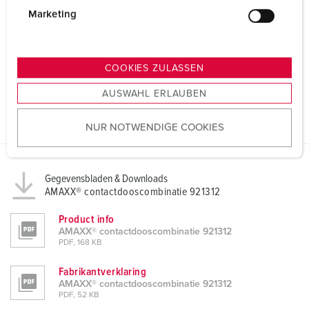
g
Marketing
u
n
g
COOKIES ZULASSEN
s
AUSWAHL ERLAUBEN
a
u
NUR NOTWENDIGE COOKIES
s
w
a
h
Gegevensbladen & Downloads
AMAXX® contactdooscombinatie 921312
l
Product info
AMAXX® contactdooscombinatie 921312
PDF, 168 KB
Fabrikantverklaring
AMAXX® contactdooscombinatie 921312
PDF, 52 KB