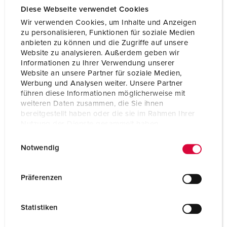
Combinatie uit
D
voorraad
Diese Webseite verwendet Cookies
Wir verwenden Cookies, um Inhalte und Anzeigen
zu personalisieren, Funktionen für soziale Medien
anbieten zu können und die Zugriffe auf unsere
Website zu analysieren. Außerdem geben wir
Informationen zu Ihrer Verwendung unserer
Website an unsere Partner für soziale Medien,
Werbung und Analysen weiter. Unsere Partner
führen diese Informationen möglicherweise mit
weiteren Daten zusammen, die Sie ihnen
bereitgestellt haben oder die sie im Rahmen Ihrer
Nutzung der Dienste gesammelt haben.
E
Datenschutzerklärung
Impressum
Notwendig
i
n
w
Präferenzen
i
l
Statistiken
l
i