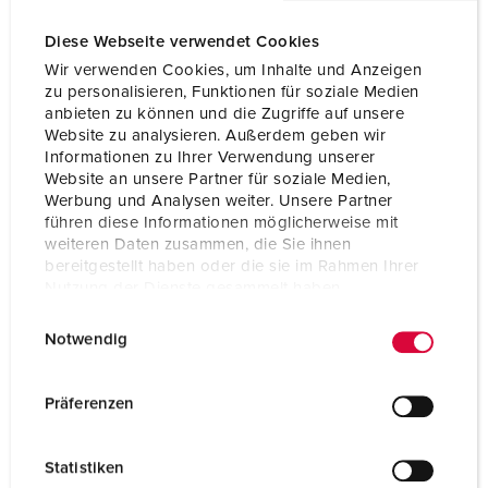
Diese Webseite verwendet Cookies
Wir verwenden Cookies, um Inhalte und Anzeigen
zu personalisieren, Funktionen für soziale Medien
anbieten zu können und die Zugriffe auf unsere
Website zu analysieren. Außerdem geben wir
Informationen zu Ihrer Verwendung unserer
Website an unsere Partner für soziale Medien,
Werbung und Analysen weiter. Unsere Partner
führen diese Informationen möglicherweise mit
weiteren Daten zusammen, die Sie ihnen
bereitgestellt haben oder die sie im Rahmen Ihrer
Nutzung der Dienste gesammelt haben.
E
Datenschutzerklärung
Impressum
Bestelnummer 921312
Notwendig
i
Behuizing materiaal
Kunststof
n
w
Präferenzen
Beschermingsgraad
IP44
i
SCHUKO®
2
l
Statistiken
l