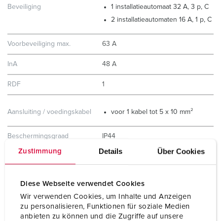
Beveiliging
1 installatieautomaat 32 A, 3 p, C
2 installatieautomaten 16 A, 1 p, C
Voorbeveiliging max.
63 A
InA
48 A
RDF
1
Aansluiting / voedingskabel
voor 1 kabel tot 5 x 10 mm²
Beschermingsgraad
IP44
Details
Über Cookies
Zustimmung
Behuizing materiaal
Kunststof
Gewicht
2900 g
Diese Webseite verwendet Cookies
Wir verwenden Cookies, um Inhalte und Anzeigen
Hoogte
260 mm
zu personalisieren, Funktionen für soziale Medien
anbieten zu können und die Zugriffe auf unsere
Breedte
225 mm