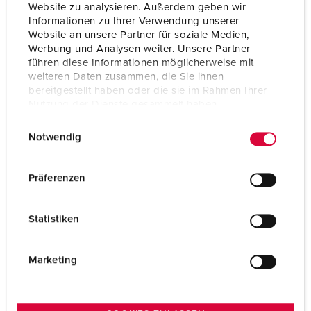
Website zu analysieren. Außerdem geben wir
Informationen zu Ihrer Verwendung unserer
Combinatie uit voorraad
D
Website an unsere Partner für soziale Medien,
Werbung und Analysen weiter. Unsere Partner
führen diese Informationen möglicherweise mit
weiteren Daten zusammen, die Sie ihnen
bereitgestellt haben oder die sie im Rahmen Ihrer
Nutzung der Dienste gesammelt haben.
E
Datenschutzerklärung
Impressum
Notwendig
i
n
w
Präferenzen
i
l
Statistiken
l
i
g
Marketing
u
n
g