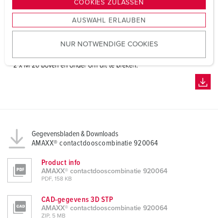
COOKIES ZULASSEN
s
AUSWAHL ERLAUBEN
a
u
NUR NOTWENDIGE COOKIES
s
w
a
h
l
Gegevensbladen & Downloads
AMAXX® contactdooscombinatie 920064
Product info
AMAXX® contactdooscombinatie 920064
PDF, 158 KB
CAD-gegevens 3D STP
AMAXX® contactdooscombinatie 920064
ZIP, 5 MB