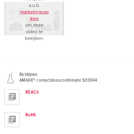
a.u.b.
marketingcoo
kies
om deze
video te
bekijken.
Richtlijnen
AMAXX® contactdooscombinatie 920064
REACh
RoHS