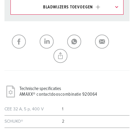
BLADWIJZERS TOEVOEGEN
Onze producten kunt u in het gedeelte
verlanglijstje/winkelmand in verschillende lijsten beheren.
Mijn lijst
(0)
TOEVOEGEN
NIEUW LIJST MAKEN
Technische specificaties
AMAXX® contactdooscombinatie 920064
CEE 32 A, 5 p, 400 V
1
SCHUKO®
2