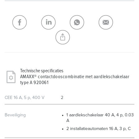
verlanglijstje/winkelmand in verschillende lijsten beheren.
Mijn lijst
(0)
TOEVOEGEN
NIEUW LIJST MAKEN
Technische specificaties
AMAXX® contactdooscombinatie met aardlekschakelaar
type A 920061
CEE 16 A, 5 p, 400 V
2
Beveiliging
1 aardlekschakelaar 40 A, 4 p, 0.03
A
2 installatieautomaten 16 A, 3 p, C