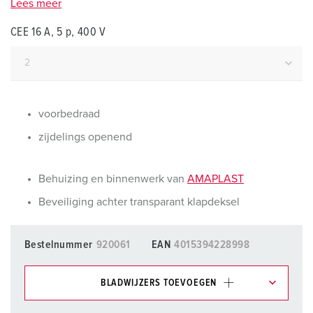
Lees meer
CEE 16 A, 5 p, 400 V
voorbedraad
zijdelings openend
Behuizing en binnenwerk van
AMAPLAST
Beveiliging achter transparant klapdeksel
Bestelnummer
920061
EAN
4015394228998
BLADWIJZERS TOEVOEGEN
Onze producten kunt u in het gedeelte