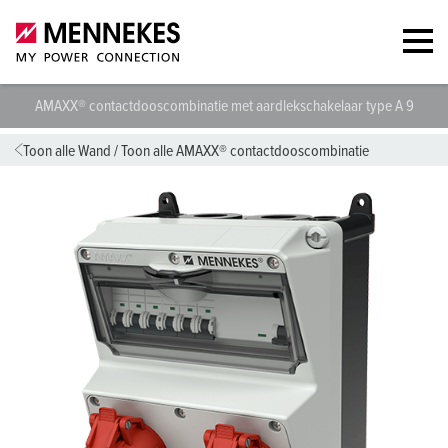
AMAXX® contactdooscombinatie met aardlekschakelaar type A 92006
Toon alle Wand
/
Toon alle AMAXX® contactdooscombinatie