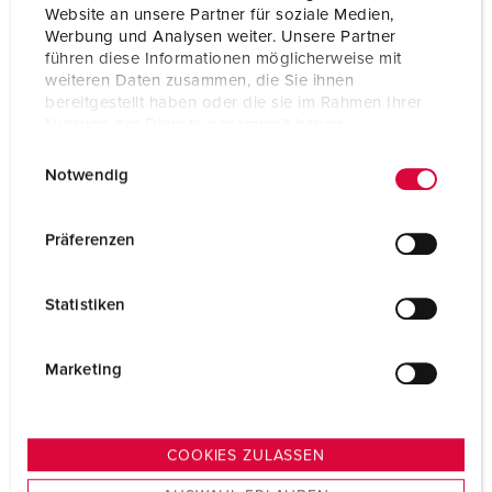
Website an unsere Partner für soziale Medien,
Werbung und Analysen weiter. Unsere Partner
führen diese Informationen möglicherweise mit
weiteren Daten zusammen, die Sie ihnen
bereitgestellt haben oder die sie im Rahmen Ihrer
Nutzung der Dienste gesammelt haben.
E
Datenschutzerklärung
Impressum
Notwendig
i
n
w
Präferenzen
i
l
Statistiken
l
i
g
Marketing
u
n
g
COOKIES ZULASSEN
s