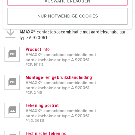
AUSWAHL ERLAUBEN
a
u
NUR NOTWENDIGE COOKIES
s
w
Gegevensbladen & Downloads
a
AMAXX® contactdooscombinatie met aardlekschakelaar
type A 920061
h
l
Product info
AMAXX® contactdooscombinatie met
aardlekschakelaar type A 920061
PDF, 161 KB
Montage- en gebruikshandleiding
AMAXX® contactdooscombinatie met
aardlekschakelaar type A 920061
PDF, 2 MB
Tekening portret
AMAXX® contactdooscombinatie met
aardlekschakelaar type A 920061
PNG, 39 KB
Technische tekening