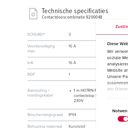
Technische specificaties
Contactdooscombinatie 9200048
Zusti
SCHUKO®
3
Diese Web
Voorbeveiliging
16 A
max.
Wir verwen
soziale Me
InA
16 A
analysier
Website an
RDF
1
Unsere Par
zusammen, 
der Diens
Aansluiting /
1 m H07RN-F3G1.5 met
voedingskabel
contactstop SCHUKO® 16A,
Datenschu
230V
E
i
Notwen
Beschermingsgraad
IP44
n
w
Behuizing materiaal
Kunststof