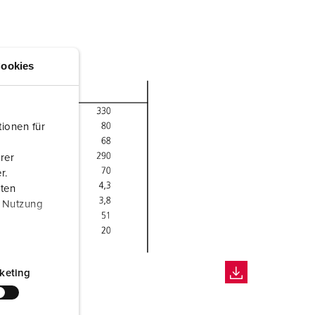
NIEUW LIJST MAKEN
ookies
ionen für
rer
r.
aten
r Nutzung
keting