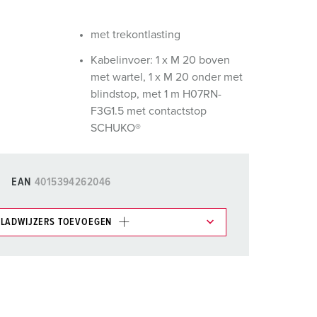
randweer en rampenhulpverlening
met trekontlasting
oor containers
Kabelinvoer: 1 x M 20 boven
ucten
ampings
met wartel, 1 x M 20 onder met
blindstop, met 1 m H07RN-
M volgens de norm voor defensiematerieel
F3G1.5 met contactstop
SCHUKO®
venementtechniek
EAN
4015394262046
LADWIJZERS TOEVOEGEN
et gedeelte verlanglijstje/winkelmand in
n.
TOEVOEGEN