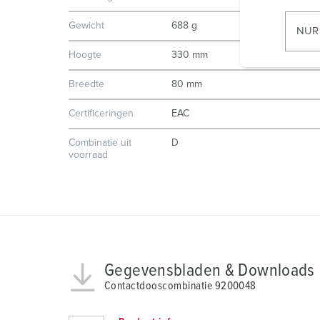
i
l
Gewicht
688 g
NUR
l
Hoogte
330 mm
i
g
Breedte
80 mm
u
n
Certificeringen
EAC
g
Combinatie uit
D
s
voorraad
a
u
s
w
a
h
l
Gegevensbladen & Downloads
Contactdooscombinatie 9200048