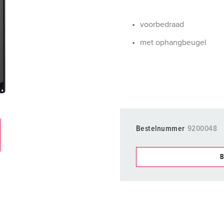
SCHUKO® en contactmateriaal met beschermingscontact
B
voorbedraad
Data-/netwerktechniek
V
met ophangbeugel
Producten met uitgebreide uitvoeringen en aanvullende prod
C
Overige producten en toebehoren
T
E
Bestelnummer
9200048
B
Onze producten kunt u in h
verschillende lijsten behere
Mijn lijst
(0)