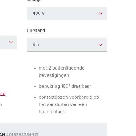
randweer en rampenhulpverlening
oor containers
ucten
ampings
Uurstand
M volgens de norm voor defensiematerieel
venementtechniek
met 2 buitenliggende
bevestigingen
behuizing 180° draaibaar
eid
contactdozen voorbereid op
n
het aansluiten van een
hulpcontact
AN
4015394284512