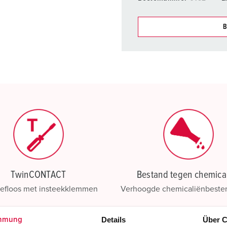
B
Onze producten kunt u in h
verschillende lijsten behere
Mijn lijst
(0)
TwinCONTACT
Bestand tegen chemica
efloos met insteekklemmen
Verhoogde chemicaliënbeste
Meer informatie
Meer informatie
Details
Über C
mmung