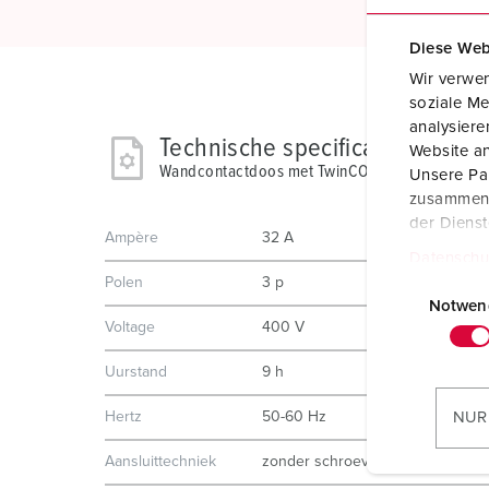
Diese Web
Wir verwen
soziale Me
analysier
Technische specificaties
Website an
Wandcontactdoos met TwinCONTACT 9152
Unsere Par
zusammen, 
der Diens
Ampère
32 A
Datenschu
E
Polen
3 p
i
Notwen
Voltage
400 V
n
w
Uurstand
9 h
i
l
Hertz
50-60 Hz
NUR
l
Aansluittechniek
zonder schroeven, TwinCONTAC
i