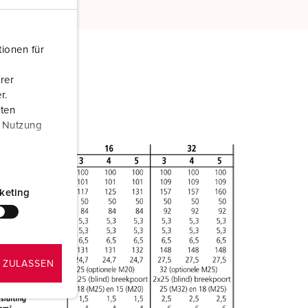
ionen für
rer
r.
aten
r Nutzung
keting
 ZULASSEN