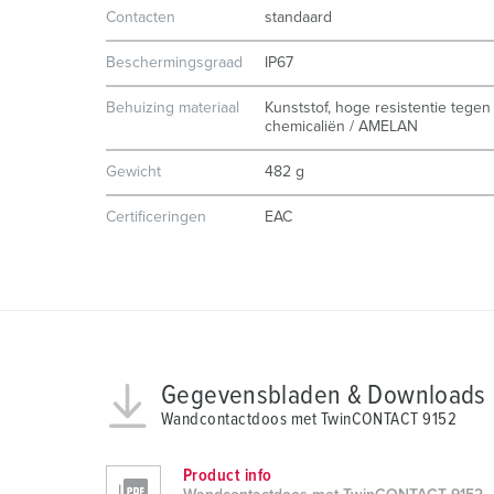
g
Contacten
standaard
u
n
Beschermingsgraad
IP67
g
s
Behuizing materiaal
Kunststof, hoge resistentie tegen
chemicaliën / AMELAN
a
u
Gewicht
482 g
s
w
Certificeringen
EAC
a
h
l
Gegevensbladen & Downloads
Wandcontactdoos met TwinCONTACT 9152
Product info