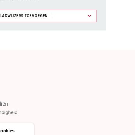
LADWIJZERS TOEVOEGEN
et gedeelte verlanglijstje/winkelmand in
n.
TOEVOEGEN
NIEUW LIJST MAKEN
liën
ndigheid
ookies