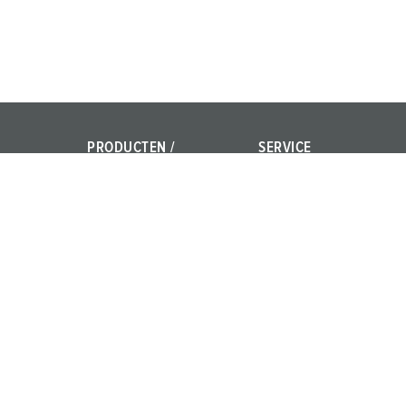
PRODUCTEN /
SERVICE
OPLOSSINGEN
Vragen en antwoorden
Power Your Business!
Contact
AMAXX®
PowerTOP® Xtra
X-CONTACT®