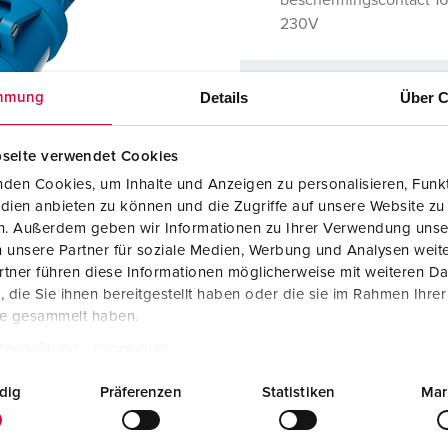
beschermingscontact 16
SCHUKO® en contactmateriaal met beschermingscontact
B
230V
Data-/netwerktechniek
V
Details
Über C
Producten met uitgebreide uitvoeringen en aanvullende prod
C
mmung
Bestelnummer
8004
E
Overige producten en toebehoren
T
seite verwendet Cookies
B
den Cookies, um Inhalte und Anzeigen zu personalisieren, Funkt
E
Onze producten kunt u in h
dien anbieten zu können und die Zugriffe auf unsere Website zu
verschillende lijsten behere
en. Außerdem geben wir Informationen zu Ihrer Verwendung unse
 unsere Partner für soziale Medien, Werbung und Analysen weite
Mijn lijst
(0)
tner führen diese Informationen möglicherweise mit weiteren D
die Sie ihnen bereitgestellt haben oder die sie im Rahmen Ihre
te gesammelt haben.
tzerklärung
Impressum
dig
Präferenzen
Statistiken
Mar