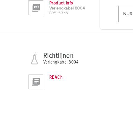
Product info
i
Verlengkabel 8004
l
PDF, 160 KB
NUR
l
i
g
u
n
Richtlijnen
g
s
Verlengkabel 8004
a
u
REACh
s
w
a
h
l