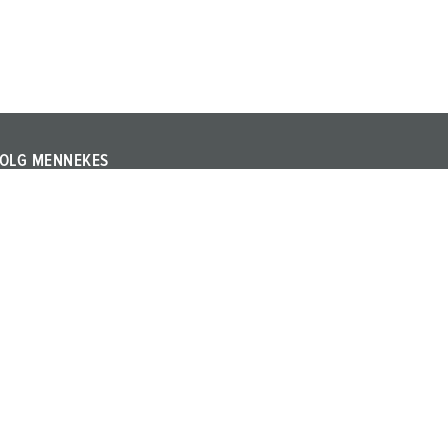
OLG MENNEKES
olg MENNEKES op Linkedin en Youtube en informeer u
ver beurzen, evenementen en andere actuele
nderwerpen over het bedrijf en de producten.