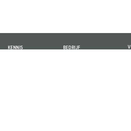
V
KENNIS
BEDRIJF
V
Norm IEC 61439
Kwaliteit en
o
verantwoordelijkheid
Internationale standaarden
o
Locaties
Begrippen
Carrière
Materialen
Persgedeelte
Trainingen & scholingen
Beurzen & data
Nieuwsbrief