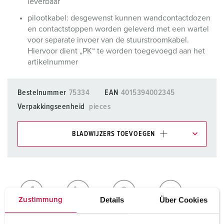
leverbaar
pilootkabel: desgewenst kunnen wandcontactdozen
en contactstoppen worden geleverd met een wartel
voor separate invoer van de stuurstroomkabel.
Hiervoor dient „PK“ te worden toegevoegd aan het
artikelnummer
Bestelnummer
75334
EAN
4015394002345
Verpakkingseenheid
pieces
BLADWIJZERS TOEVOEGEN
Onze producten kunt u in het gedeelte
verlanglijstje/winkelmand in verschillende lijsten beheren.
Mijn lijst
(0)
TOEVOEGEN
Details
Über Cookies
Zustimmung
NIEUW LIJST MAKEN