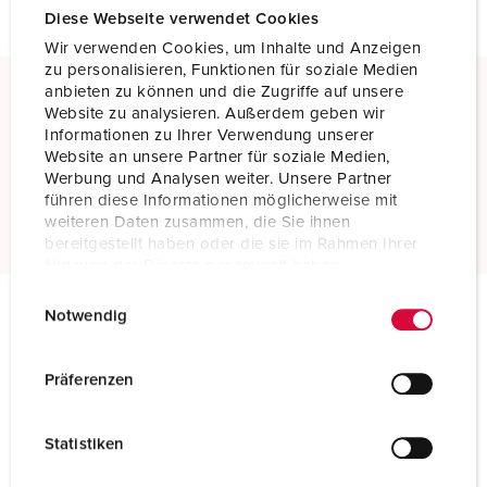
Diese Webseite verwendet Cookies
Wir verwenden Cookies, um Inhalte und Anzeigen
zu personalisieren, Funktionen für soziale Medien
anbieten zu können und die Zugriffe auf unsere
Website zu analysieren. Außerdem geben wir
Schroefklemmen
Informationen zu Ihrer Verwendung unserer
Standaard schroefklemmen
Website an unsere Partner für soziale Medien,
Werbung und Analysen weiter. Unsere Partner
führen diese Informationen möglicherweise mit
Meer informatie
weiteren Daten zusammen, die Sie ihnen
bereitgestellt haben oder die sie im Rahmen Ihrer
Nutzung der Dienste gesammelt haben.
E
Datenschutzerklärung
Impressum
Notwendig
i
Technische specificaties
n
Koppelcontactstop 75334
w
Präferenzen
i
Ampère
600 A
l
Statistiken
l
Polen
5 p
i