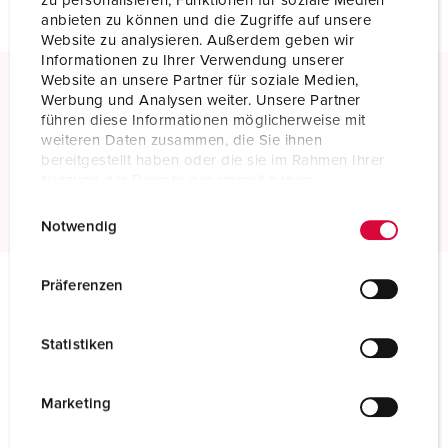
zu personalisieren, Funktionen für soziale Medien
anbieten zu können und die Zugriffe auf unsere
Website zu analysieren. Außerdem geben wir
Informationen zu Ihrer Verwendung unserer
Website an unsere Partner für soziale Medien,
Werbung und Analysen weiter. Unsere Partner
Schroefklemmen
führen diese Informationen möglicherweise mit
Standaard schroefklemmen
weiteren Daten zusammen, die Sie ihnen
bereitgestellt haben oder die sie im Rahmen Ihrer
Nutzung der Dienste gesammelt haben.
Meer informatie
E
Datenschutzerklärung
Impressum
Notwendig
i
n
w
Präferenzen
i
Technische specificaties
l
Contactstop 75057
Statistiken
l
i
Ampère
160 A
g
Marketing
Polen
5 p
u