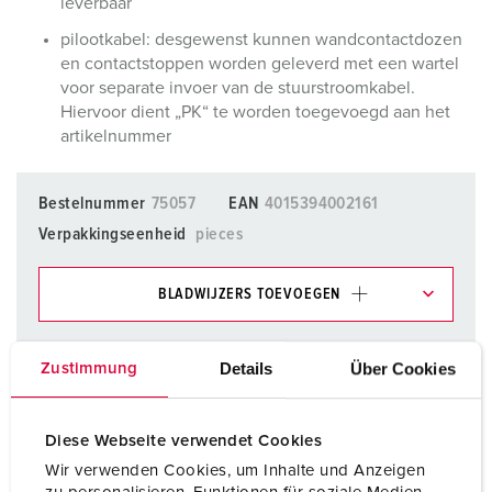
leverbaar
pilootkabel: desgewenst kunnen wandcontactdozen
en contactstoppen worden geleverd met een wartel
voor separate invoer van de stuurstroomkabel.
Hiervoor dient „PK“ te worden toegevoegd aan het
artikelnummer
Bestelnummer
75057
EAN
4015394002161
Verpakkingseenheid
pieces
BLADWIJZERS TOEVOEGEN
Onze producten kunt u in het gedeelte
verlanglijstje/winkelmand in verschillende lijsten beheren.
Details
Über Cookies
Zustimmung
Mijn lijst
(0)
TOEVOEGEN
Diese Webseite verwendet Cookies
NIEUW LIJST MAKEN
Wir verwenden Cookies, um Inhalte und Anzeigen