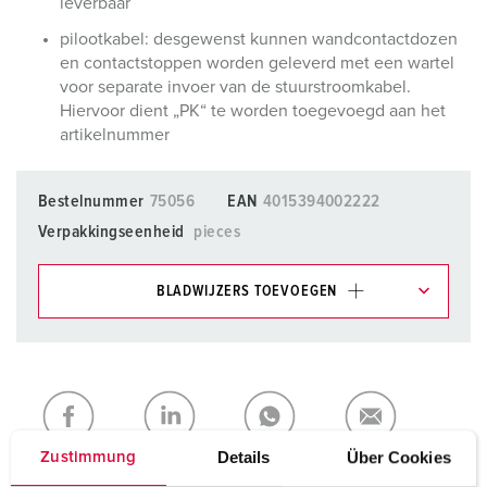
leverbaar
pilootkabel: desgewenst kunnen wandcontactdozen
en contactstoppen worden geleverd met een wartel
voor separate invoer van de stuurstroomkabel.
Hiervoor dient „PK“ te worden toegevoegd aan het
artikelnummer
Bestelnummer
75056
EAN
4015394002222
Verpakkingseenheid
pieces
BLADWIJZERS TOEVOEGEN
Onze producten kunt u in het gedeelte
verlanglijstje/winkelmand in verschillende lijsten beheren.
Mijn lijst
(0)
TOEVOEGEN
NIEUW LIJST MAKEN
Details
Über Cookies
Zustimmung