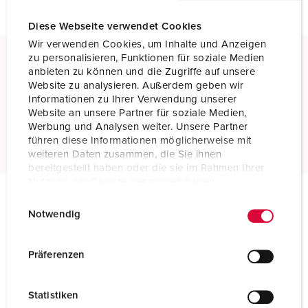
Diese Webseite verwendet Cookies
Wir verwenden Cookies, um Inhalte und Anzeigen
zu personalisieren, Funktionen für soziale Medien
anbieten zu können und die Zugriffe auf unsere
Schroefklemmen
Website zu analysieren. Außerdem geben wir
Standaard schroefklemmen
Informationen zu Ihrer Verwendung unserer
Website an unsere Partner für soziale Medien,
Meer informatie
Werbung und Analysen weiter. Unsere Partner
führen diese Informationen möglicherweise mit
weiteren Daten zusammen, die Sie ihnen
bereitgestellt haben oder die sie im Rahmen Ihrer
Nutzung der Dienste gesammelt haben.
E
Datenschutzerklärung
Impressum
Notwendig
Technische specificaties
i
Contactstop 75056
n
w
Präferenzen
Ampère
160 A
i
l
Polen
4 p
Statistiken
l