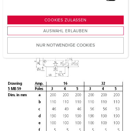
u
n
g
COOKIES ZULASSEN
s
AUSWAHL ERLAUBEN
a
u
NUR NOTWENDIGE COOKIES
s
w
a
h
l