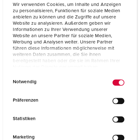
Ampère
16 A
Wir verwenden Cookies, um Inhalte und Anzeigen
zu personalisieren, Funktionen für soziale Medien
Polen
3 p
anbieten zu können und die Zugriffe auf unsere
Website zu analysieren. Außerdem geben wir
Voltage
230 V
Informationen zu Ihrer Verwendung unserer
Website an unsere Partner für soziale Medien,
Werbung und Analysen weiter. Unsere Partner
Uurstand
6 h
führen diese Informationen möglicherweise mit
weiteren Daten zusammen, die Sie ihnen
Hertz
50-60 Hz
bereitgestellt haben oder die sie im Rahmen Ihrer
Nutzung der Dienste gesammelt haben.
Aansluittechniek
insteekklemmen
E
Datenschutzerklärung
Impressum
Contacten
standaard
Notwendig
i
n
Beschermingsgraad
IP44
w
Präferenzen
i
Behuizing materiaal
Kunststof
l
Statistiken
Gewicht
510 g
l
i
Certificeringen
CQC
g
Marketing