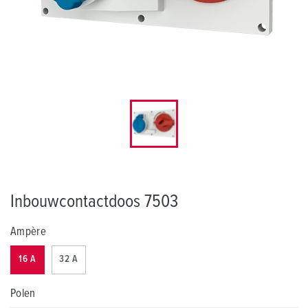
Inbouwcontactdoos 7503
Ampère
16 A
32 A
Polen