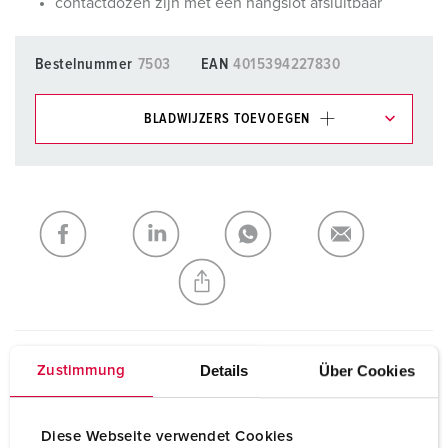
contactdozen zijn met een hangslot afsluitbaar
Bestelnummer
7503
EAN
4015394227830
BLADWIJZERS TOEVOEGEN
Onze producten kunt u in het gedeelte
verlanglijstje/winkelmand in verschillende lijsten beheren.
Mijn lijst
(0)
TOEVOEGEN
NIEUW LIJST MAKEN
Details
Über Cookies
Zustimmung
Technische specificaties
Inbouwcontactdoos 7503
Diese Webseite verwendet Cookies