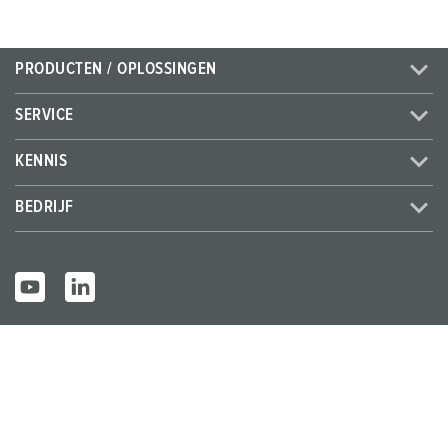
PRODUCTEN / OPLOSSINGEN
SERVICE
KENNIS
BEDRIJF
© MENNEKES 2026
Alle rechten voorbehouden
Bedrijfsge
Gegevensbes
Algemene bedrijfs- en
gevens
cherming
leveringsvoorwaarden