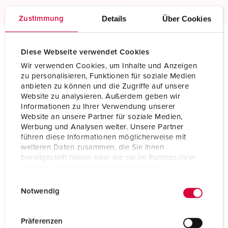
Details
Über Cookies
Zustimmung
Diese Webseite verwendet Cookies
Technische specificaties
Inbouwcontactdoos 738
Wir verwenden Cookies, um Inhalte und Anzeigen
zu personalisieren, Funktionen für soziale Medien
anbieten zu können und die Zugriffe auf unsere
Ampère
16 A
Website zu analysieren. Außerdem geben wir
Informationen zu Ihrer Verwendung unserer
Polen
7 p
Website an unsere Partner für soziale Medien,
Werbung und Analysen weiter. Unsere Partner
Voltage
400 V
führen diese Informationen möglicherweise mit
weiteren Daten zusammen, die Sie ihnen
Uurstand
6 h
bereitgestellt haben oder die sie im Rahmen Ihrer
Nutzung der Dienste gesammelt haben.
Hertz
50-60 Hz
E
Datenschutzerklärung
Impressum
Notwendig
Aansluittechniek
schroefklemmen
i
n
Contacten
hittebestendig binnenwerk
w
Präferenzen
vernikkelde contacten