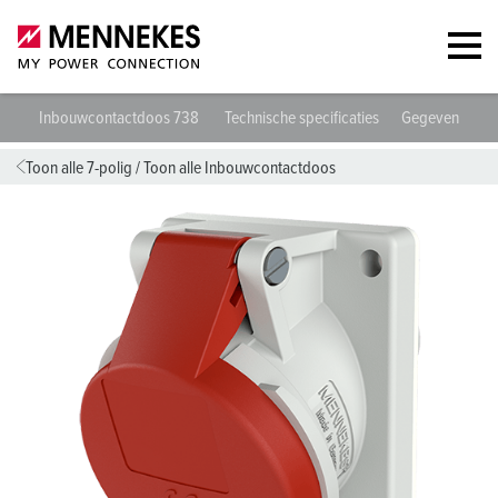
Inbouwcontactdoos 738
Technische specificaties
Gegevensblad
Toon alle 7-polig
/
Toon alle Inbouwcontactdoos