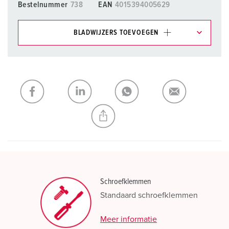
Bestelnummer
738
EAN
4015394005629
BLADWIJZERS TOEVOEGEN
Onze producten kunt u in het gedeelte
verlanglijstje/winkelmand in verschillende lijsten beheren.
Mijn lijst
(0)
TOEVOEGEN
NIEUW LIJST MAKEN
Schroefklemmen
Standaard schroefklemmen
Meer informatie