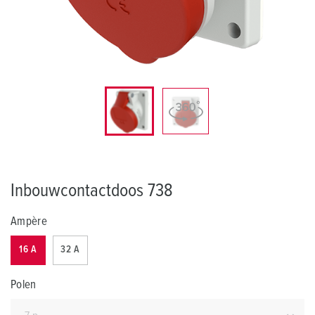
Inbouwcontactdoos 738
Ampère
16 A
32 A
Polen