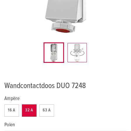
Wandcontactdoos DUO 7248
Ampère
16 A
32 A
63 A
Polen