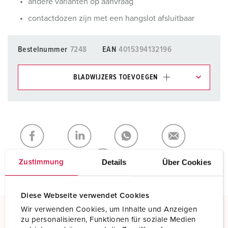
andere varianten op aanvraag
contactdozen zijn met een hangslot afsluitbaar
Bestelnummer
7248
EAN
4015394132196
BLADWIJZERS TOEVOEGEN
Onze producten kunt u in het gedeelte
verlanglijstje/winkelmand in verschillende lijsten beheren.
Mijn lijst
(0)
TOEVOEGEN
NIEUW LIJST MAKEN
Details
Über Cookies
Zustimmung
Diese Webseite verwendet Cookies
Wir verwenden Cookies, um Inhalte und Anzeigen
zu personalisieren, Funktionen für soziale Medien
Schroefklemmen