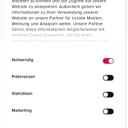
anbieten zu können und die Zugriffe auf unsere
Standaard schroefklemmen
Website zu analysieren. Außerdem geben wir
Informationen zu Ihrer Verwendung unserer
Website an unsere Partner für soziale Medien,
Meer informatie
Werbung und Analysen weiter. Unsere Partner
führen diese Informationen möglicherweise mit
weiteren Daten zusammen, die Sie ihnen
bereitgestellt haben oder die sie im Rahmen Ihrer
Nutzung der Dienste gesammelt haben.
E
Datenschutzerklärung
Impressum
Technische specificaties
Notwendig
Wandcontactdoos DUO 7248
i
n
w
Ampère
32 A
Präferenzen
i
Polen
4 p
l
Statistiken
l
Voltage
400 V
i
g
Marketing
Uurstand
6 h
u
Hertz
50-60 Hz
n