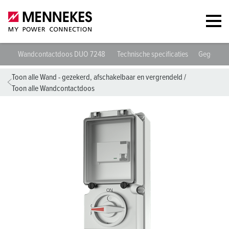
Wandcontactdoos DUO 7248
Technische specificaties
Gegevens
Toon alle Wand - gezekerd, afschakelbaar en vergrendeld
/
Toon alle Wandcontactdoos