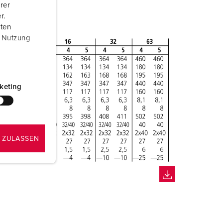
rer
r.
aten
r Nutzung
keting
 ZULASSEN