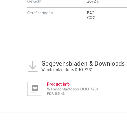
Gewicht
2672 g
a
u
Certificeringen
EAC
s
CQC
w
a
h
l
Gegevensbladen & Downloads
Wandcontactdoos DUO 7231
Product info
Wandcontactdoos DUO 7231
PDF, 185 KB