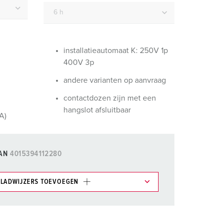
randweer en rampenhulpverlening
oor containers
ucten
ampings
installatieautomaat K: 250V 1p
400V 3p
M volgens de norm voor defensiematerieel
andere varianten op aanvraag
venementtechniek
contactdozen zijn met een
hangslot afsluitbaar
A)
AN
4015394112280
LADWIJZERS TOEVOEGEN
et gedeelte verlanglijstje/winkelmand in
n.