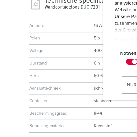
Technische specificaties
analysier
Wandcontactdoos DUO 7231
Website an
Unsere Par
zusammen, 
Ampère
16 A
der Diens
Polen
5 p
Datenschu
E
Voltage
400 V
i
Notwen
n
Uurstand
6 h
w
i
Hertz
50-60 Hz
l
NUR
Aansluittechniek
schroefklemmen
l
i
Contacten
standaard
g
u
Beschermingsgraad
IP44
n
Behuizing materiaal
Kunststof
g
s