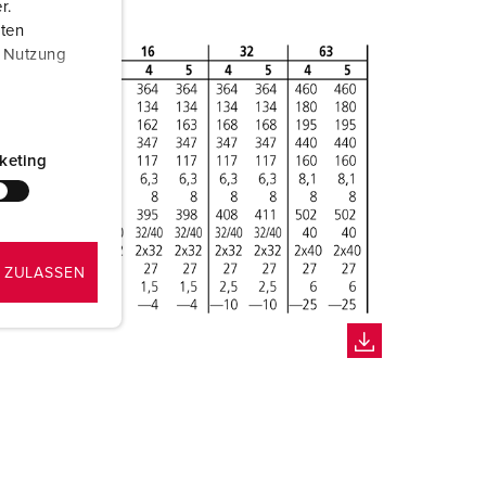
r.
aten
r Nutzung
keting
 ZULASSEN