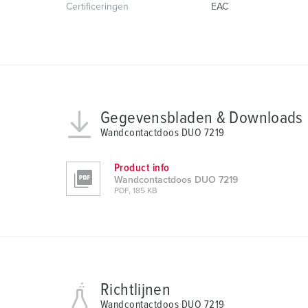
Certificeringen
EAC
u
s
w
a
h
l
Gegevensbladen & Downloads
Wandcontactdoos DUO 7219
Product info
Wandcontactdoos DUO 7219
PDF, 185 KB
Richtlijnen
Wandcontactdoos DUO 7219