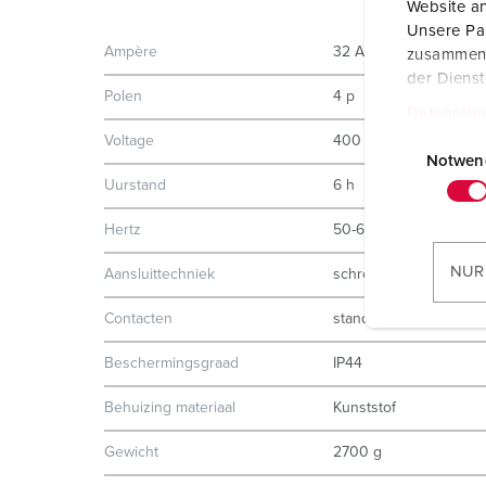
Website an
Unsere Par
Ampère
32 A
zusammen, 
der Diens
Polen
4 p
Datenschu
E
Voltage
400 V
i
Notwen
Uurstand
6 h
n
w
Hertz
50-60 Hz
i
l
NUR
Aansluittechniek
schroefklemmen
l
i
Contacten
standaard
g
Beschermingsgraad
IP44
u
n
Behuizing materiaal
Kunststof
g
s
Gewicht
2700 g
a