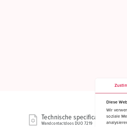
Zusti
Diese Web
Wir verwen
Technische specificaties
soziale Me
analysier
Wandcontactdoos DUO 7219