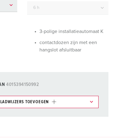
randweer en rampenhulpverlening
oor containers
ucten
ampings
3-polige installatieautomaat K
contactdozen zijn met een
M volgens de norm voor defensiematerieel
hangslot afsluitbaar
venementtechniek
AN
4015394150992
LADWIJZERS TOEVOEGEN
et gedeelte verlanglijstje/winkelmand in
n.
TOEVOEGEN