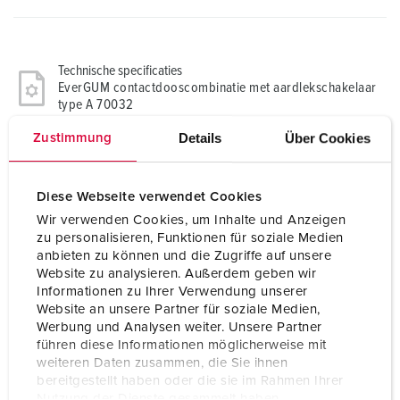
Technische specificaties
EverGUM contactdooscombinatie met aardlekschakelaar
type A 70032
Details
Über Cookies
Zustimmung
SCHUKO®
4
Diese Webseite verwendet Cookies
Beveiliging
1 aardlekschakelaar 40A, 4p, 0,03A
Wir verwenden Cookies, um Inhalte und Anzeigen
zu personalisieren, Funktionen für soziale Medien
Aansluiting /
2 m kabel H07RN-F3G2.5 met CEE-
anbieten zu können und die Zugriffe auf unsere
voedingskabel
contactstop 16A, 5p, 400V
Website zu analysieren. Außerdem geben wir
Informationen zu Ihrer Verwendung unserer
Website an unsere Partner für soziale Medien,
Beschermingsgraad
IP44
Werbung und Analysen weiter. Unsere Partner
führen diese Informationen möglicherweise mit
Behuizing materiaal
Vol rubber
weiteren Daten zusammen, die Sie ihnen
bereitgestellt haben oder die sie im Rahmen Ihrer
Gewicht
4029 g
Nutzung der Dienste gesammelt haben.