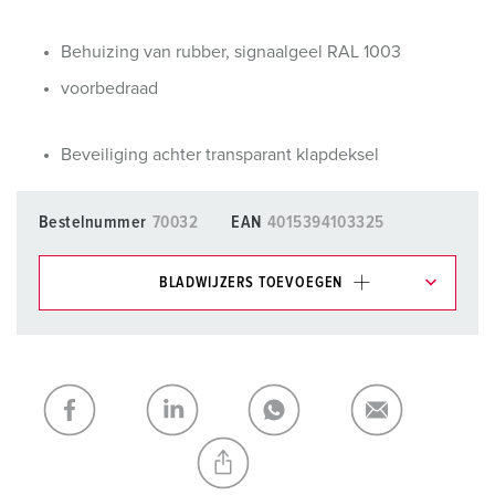
Behuizing van rubber, signaalgeel RAL 1003
voorbedraad
Beveiliging achter transparant klapdeksel
Bestelnummer
70032
EAN
4015394103325
BLADWIJZERS TOEVOEGEN
Onze producten kunt u in het gedeelte
verlanglijstje/winkelmand in verschillende lijsten beheren.
Mijn lijst
(0)
TOEVOEGEN
NIEUW LIJST MAKEN