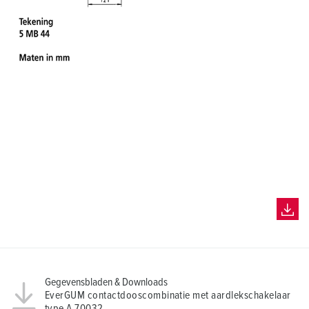
h
l
Gegevensbladen & Downloads
EverGUM contactdooscombinatie met aardlekschakelaar
type A 70032