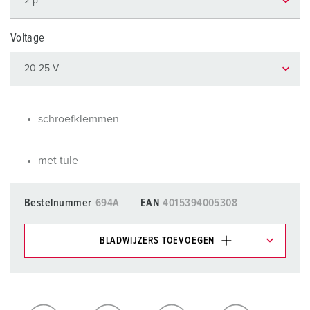
Voltage
schroefklemmen
met tule
Bestelnummer
694A
EAN
4015394005308
BLADWIJZERS TOEVOEGEN
Onze producten kunt u in het gedeelte
verlanglijstje/winkelmand in verschillende lijsten beheren.
Mijn lijst
(0)
TOEVOEGEN