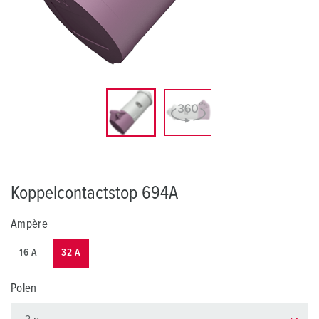
Koppelcontactstop 694A
Ampère
16 A
32 A
Polen