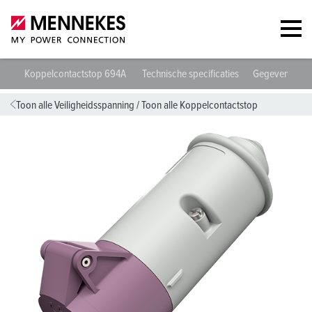
Koppelcontactstop 694A
Technische specificaties
Gegevensblad
Toon alle Veiligheidsspanning
/
Toon alle Koppelcontactstop