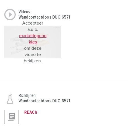
Videos
Wandcontactdoos DUO 6571
Accepteer
a.u.b.
marketingcoo
kies
om deze
video te
bekijken.
Richtlijnen
Wandcontactdoos DUO 6571
REACh