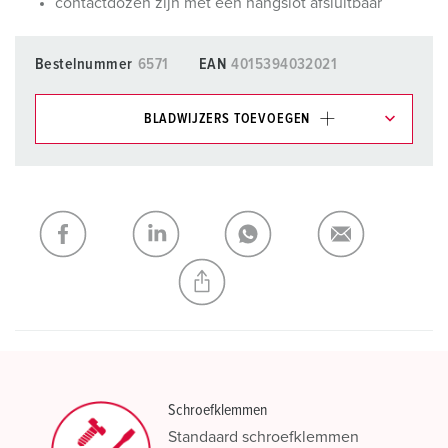
contactdozen zijn met een hangslot afsluitbaar
Bestelnummer
6571
EAN
4015394032021
BLADWIJZERS TOEVOEGEN
Onze producten kunt u in het gedeelte
verlanglijstje/winkelmand in verschillende lijsten beheren.
Mijn lijst
(0)
TOEVOEGEN
NIEUW LIJST MAKEN
Schroefklemmen
Standaard schroefklemmen