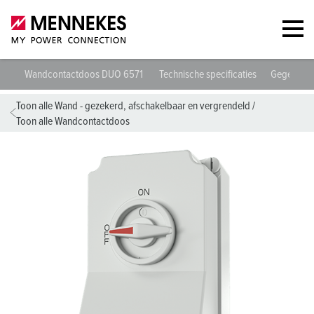
Wandcontactdoos DUO 6571
Technische specificaties
Gegevensb
Toon alle Wand - gezekerd, afschakelbaar en vergrendeld
/
Toon alle Wandcontactdoos