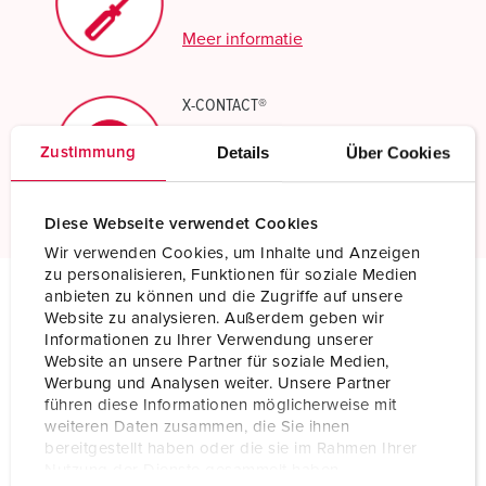
Meer informatie
X-CONTACT®
Innovatieve contactbustechnologie
Details
Über Cookies
Zustimmung
Meer informatie
Diese Webseite verwendet Cookies
Wir verwenden Cookies, um Inhalte und Anzeigen
zu personalisieren, Funktionen für soziale Medien
anbieten zu können und die Zugriffe auf unsere
Website zu analysieren. Außerdem geben wir
Technische specificaties
Informationen zu Ihrer Verwendung unserer
Wandcontactdoos DUO 6571
Website an unsere Partner für soziale Medien,
Werbung und Analysen weiter. Unsere Partner
Ampère
63 A
führen diese Informationen möglicherweise mit
weiteren Daten zusammen, die Sie ihnen
Polen
3 p
bereitgestellt haben oder die sie im Rahmen Ihrer
Nutzung der Dienste gesammelt haben.