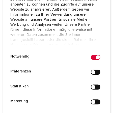
Ampère
32 A
anbieten zu können und die Zugriffe auf unsere
Website zu analysieren. Außerdem geben wir
Polen
2 p
Informationen zu Ihrer Verwendung unserer
Website an unsere Partner für soziale Medien,
Voltage
20-25 V
Werbung und Analysen weiter. Unsere Partner
führen diese Informationen möglicherweise mit
Hertz
50-60 Hz
weiteren Daten zusammen, die Sie ihnen
bereitgestellt haben oder die sie im Rahmen Ihrer
Nutzung der Dienste gesammelt haben.
Aansluittechniek
schroefklemmen
E
Datenschutzerklärung
Impressum
Contacten
standaard
Notwendig
i
n
Beschermingsgraad
IP44
w
Präferenzen
Flens
55x55 mm
i
l
Bevestigingsgaten
45x45 mm
Statistiken
l
i
Gewicht
108 g
g
Marketing
u
Certificeringen
EAC
n