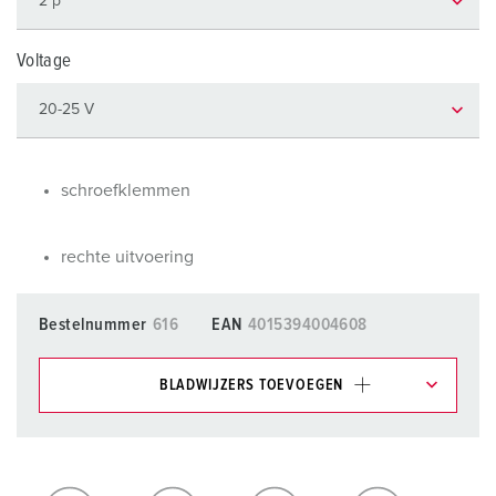
Voltage
schroefklemmen
rechte uitvoering
Bestelnummer
616
EAN
4015394004608
BLADWIJZERS TOEVOEGEN
Onze producten kunt u in het gedeelte
verlanglijstje/winkelmand in verschillende lijsten beheren.
Mijn lijst
(0)
TOEVOEGEN