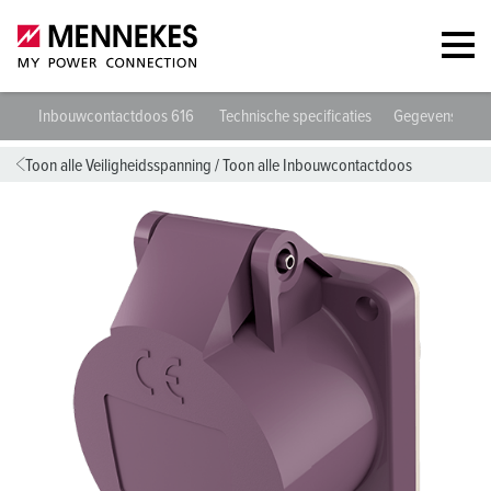
Inbouwcontactdoos 616
Technische specificaties
Gegevensblade
Toon alle Veiligheidsspanning
/
Toon alle Inbouwcontactdoos