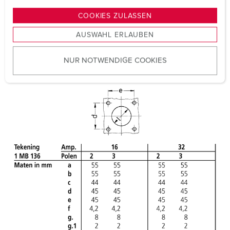
g
COOKIES ZULASSEN
s
AUSWAHL ERLAUBEN
a
u
NUR NOTWENDIGE COOKIES
s
w
a
h
l