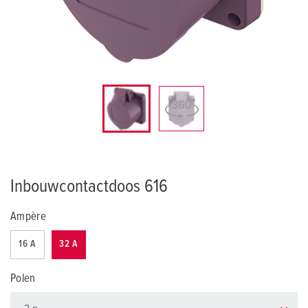
Inbouwcontactdoos 616
Ampère
16 A
32 A
Polen