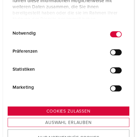
führen diese Informationen möglicherweise mit
Aansluittechniek
schroefklemmen
weiteren Daten zusammen, die Sie ihnen
bereitgestellt haben oder die sie im Rahmen Ihrer
Contacten
standaard
Nutzung der Dienste gesammelt haben.
E
Datenschutzerklärung
Impressum
Beschermingsgraad
IP44
Notwendig
i
Gewicht
278 g
n
w
Präferenzen
Certificeringen
EAC
i
CQC
l
Statistiken
l
i
g
Marketing
u
n
g
COOKIES ZULASSEN
s
AUSWAHL ERLAUBEN
a
u