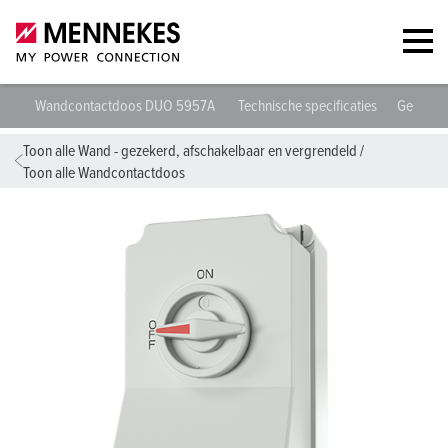
Wandcontactdoos DUO 5957A
Technische specificaties
Gegeven
Toon alle Wand - gezekerd, afschakelbaar en vergrendeld
/
Toon alle Wandcontactdoos