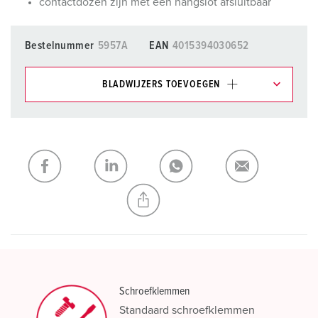
contactdozen zijn met een hangslot afsluitbaar
Bestelnummer
5957A
EAN
4015394030652
BLADWIJZERS TOEVOEGEN
Onze producten kunt u in het gedeelte
verlanglijstje/winkelmand in verschillende lijsten beheren.
Mijn lijst
(0)
TOEVOEGEN
NIEUW LIJST MAKEN
Schroefklemmen
Standaard schroefklemmen