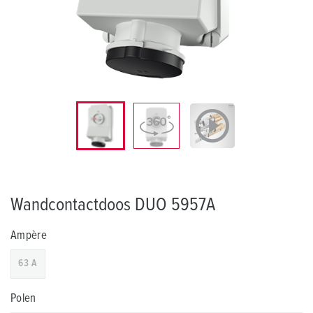
Wandcontactdoos DUO 5957A
Ampère
63 A
Polen