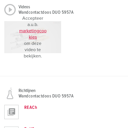
Videos
Wandcontactdoos DUO 5957A
Accepteer
a.u.b.
marketingcoo
kies
om deze
video te
bekijken.
Richtlijnen
Wandcontactdoos DUO 5957A
REACh