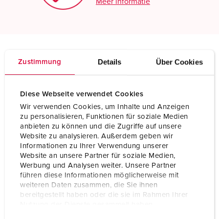
Meer informatie
Details
Über Cookies
Zustimmung
Technische specificaties
Wandcontactdoos 583
Diese Webseite verwendet Cookies
Ampère
16 A
Wir verwenden Cookies, um Inhalte und Anzeigen
zu personalisieren, Funktionen für soziale Medien
Polen
2 p
anbieten zu können und die Zugriffe auf unsere
Website zu analysieren. Außerdem geben wir
Voltage
50 V
Informationen zu Ihrer Verwendung unserer
Website an unsere Partner für soziale Medien,
Uurstand
10 h
Werbung und Analysen weiter. Unsere Partner
führen diese Informationen möglicherweise mit
Hertz
(DC)
weiteren Daten zusammen, die Sie ihnen
bereitgestellt haben oder die sie im Rahmen Ihrer
Aansluittechniek
schroefklemmen
Nutzung der Dienste gesammelt haben.
Contacten
standaard