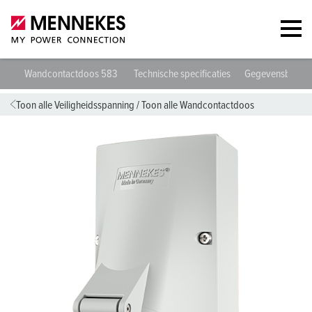
Wandcontactdoos 583
Technische specificaties
Gegevensbladen
Toon alle Veiligheidsspanning
/
Toon alle Wandcontactdoos