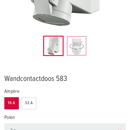
Wandcontactdoos 583
Ampère
16 A
32 A
Polen