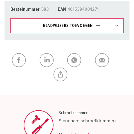
Bestelnummer
583
EAN
4015394004271
BLADWIJZERS TOEVOEGEN
Onze producten kunt u in het gedeelte
verlanglijstje/winkelmand in verschillende lijsten beheren.
Mijn lijst
(0)
TOEVOEGEN
NIEUW LIJST MAKEN
Schroefklemmen
Standaard schroefklemmen