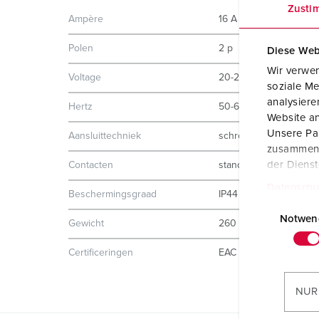
Zusti
Ampère
16 A
Polen
2 p
Diese Web
Wir verwen
Voltage
20-25 V
soziale Me
analysier
Hertz
50-60 Hz
Website an
Unsere Par
Aansluittechniek
schroefklemmen
zusammen, 
der Diens
Contacten
standaard
Datenschu
Beschermingsgraad
IP44
E
i
Notwen
Gewicht
260 g
n
w
Certificeringen
EAC
i
l
NUR
l