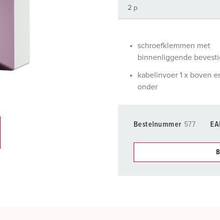
SCHUKO® en contactmateriaal met beschermingscontact
B
Data-/netwerktechniek
V
schroefklemmen met
Producten met uitgebreide uitvoeringen en aanvullende prod
C
binnenliggende bevest
Overige producten en toebehoren
T
kabelinvoer 1 x boven e
onder
E
Bestelnummer
577
EA
B
Onze producten kunt u in h
verschillende lijsten behere
Mijn lijst
(0)