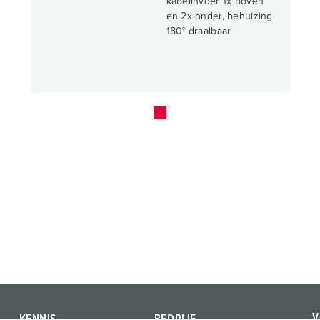
kabelinvoer 1x boven
en 2x onder, behuizing
180° draaibaar
V
KENNIS
BEDRIJF