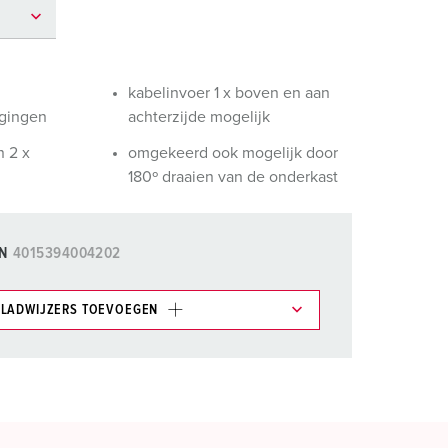
randweer en rampenhulpverlening
oor containers
kabelinvoer 1 x boven en aan
ucten
ampings
igingen
achterzijde mogelijk
M volgens de norm voor defensiematerieel
n 2 x
omgekeerd ook mogelijk door
180º draaien van de onderkast
venementtechniek
N
4015394004202
LADWIJZERS TOEVOEGEN
et gedeelte verlanglijstje/winkelmand in
n.
TOEVOEGEN