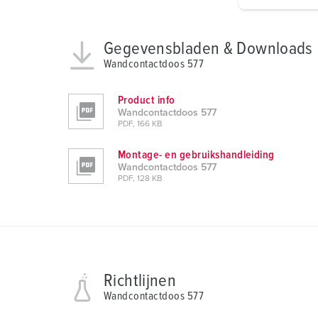
i
g
u
Gegevensbladen & Downloads
n
Wandcontactdoos 577
g
s
Product info
a
Wandcontactdoos 577
u
PDF, 166 KB
s
Montage- en gebruikshandleiding
w
Wandcontactdoos 577
a
PDF, 128 KB
h
l
Richtlijnen
Wandcontactdoos 577