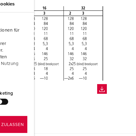
ookies
ionen für
rer
r.
aten
r Nutzung
keting
 ZULASSEN