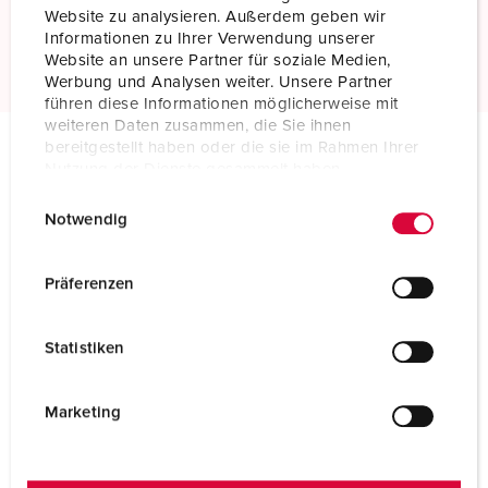
Website zu analysieren. Außerdem geben wir
Informationen zu Ihrer Verwendung unserer
Meer informatie
Website an unsere Partner für soziale Medien,
Werbung und Analysen weiter. Unsere Partner
führen diese Informationen möglicherweise mit
weiteren Daten zusammen, die Sie ihnen
bereitgestellt haben oder die sie im Rahmen Ihrer
Nutzung der Dienste gesammelt haben.
Technische specificaties
Wandcontactdoos DUO 5618A
E
Datenschutzerklärung
Impressum
Notwendig
i
Ampère
32 A
n
w
Präferenzen
Polen
5 p
i
l
Voltage
400 V
Statistiken
l
i
Uurstand
6 h
g
Marketing
Hertz
50-60 Hz
u
n
Aansluittechniek
schroefklemmen