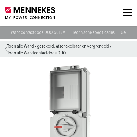
Wandcontactdoos DUO 5618A
Technische specificaties
Gegeven
Toon alle Wand - gezekerd, afschakelbaar en vergrendeld
/
Toon alle Wandcontactdoos DUO