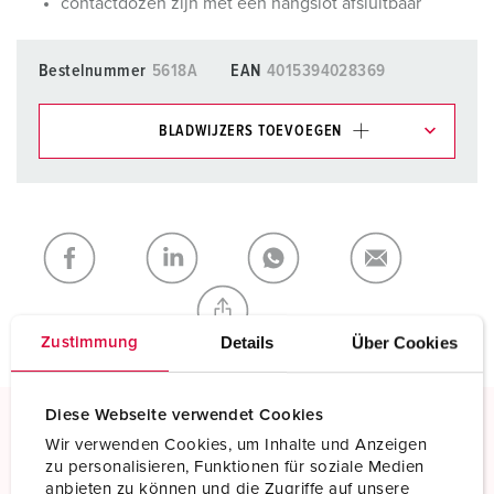
contactdozen zijn met een hangslot afsluitbaar
Bestelnummer
5618A
EAN
4015394028369
BLADWIJZERS TOEVOEGEN
Onze producten kunt u in het gedeelte
verlanglijstje/winkelmand in verschillende lijsten beheren.
Mijn lijst
(0)
TOEVOEGEN
NIEUW LIJST MAKEN
Details
Über Cookies
Zustimmung
Diese Webseite verwendet Cookies
Wir verwenden Cookies, um Inhalte und Anzeigen
Schroefklemmen
zu personalisieren, Funktionen für soziale Medien
Standaard schroefklemmen
anbieten zu können und die Zugriffe auf unsere