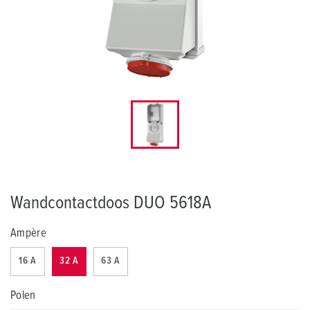
Wandcontactdoos DUO 5618A
Ampère
16 A
32 A
63 A
Polen