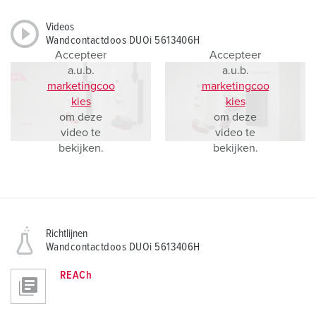
Videos
Wandcontactdoos DUOi 5613406H
Accepteer
Accepteer
a.u.b.
a.u.b.
marketingcoo
marketingcoo
kies
kies
om deze
om deze
video te
video te
bekijken.
bekijken.
Richtlijnen
Wandcontactdoos DUOi 5613406H
REACh