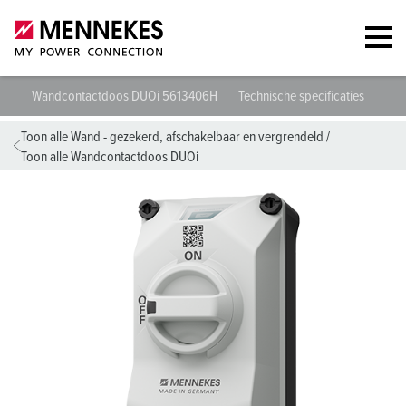
Wandcontactdoos DUOi 5613406H
Technische specificaties
Geg
Toon alle Wand - gezekerd, afschakelbaar en vergrendeld
/
Toon alle Wandcontactdoos DUOi