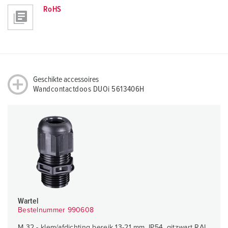
RoHS
Geschikte accessoires
Wandcontactdoos DUOi 5613406H
Wartel
Bestelnummer 990608
M 32 - klem/afdichting bereik 13-21 mm, IP54, gitzwart RAL