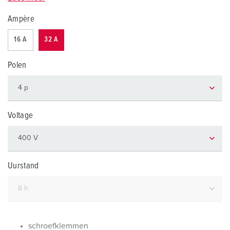
Ampère
16 A
32 A
Polen
Voltage
Uurstand
schroefklemmen