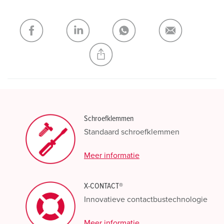
verlanglijstje/winkelmand in verschillende lijsten beheren.
Mijn lijst
(0)
TOEVOEGEN
NIEUW LIJST MAKEN
Schroefklemmen
Standaard schroefklemmen
Meer informatie
X-CONTACT®
Innovatieve contactbustechnologie
Meer informatie