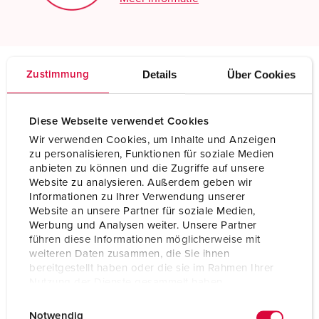
Details
Über Cookies
Zustimmung
Technische specificaties
Wandcontactdoos DUOi 5613406H
Diese Webseite verwendet Cookies
Ampère
32 A
Wir verwenden Cookies, um Inhalte und Anzeigen
zu personalisieren, Funktionen für soziale Medien
Polen
4 p
anbieten zu können und die Zugriffe auf unsere
Website zu analysieren. Außerdem geben wir
Voltage
400 V
Informationen zu Ihrer Verwendung unserer
Website an unsere Partner für soziale Medien,
Werbung und Analysen weiter. Unsere Partner
Uurstand
6 h
führen diese Informationen möglicherweise mit
weiteren Daten zusammen, die Sie ihnen
Hertz
50-60 Hz
bereitgestellt haben oder die sie im Rahmen Ihrer
Nutzung der Dienste gesammelt haben.
Aansluittechniek
schroefklemmen
E
Datenschutzerklärung
Impressum
Contacten
X-CONTACT®
Notwendig