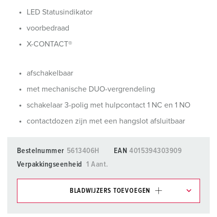
LED Statusindikator
voorbedraad
X-CONTACT®
afschakelbaar
met mechanische DUO-vergrendeling
schakelaar 3-polig met hulpcontact 1 NC en 1 NO
contactdozen zijn met een hangslot afsluitbaar
Bestelnummer
5613406H
EAN
4015394303909
Verpakkingseenheid
1 Aant.
BLADWIJZERS TOEVOEGEN
Onze producten kunt u in het gedeelte