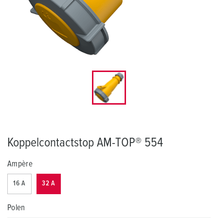
Koppelcontactstop AM-TOP® 554
Ampère
16 A
32 A
Polen