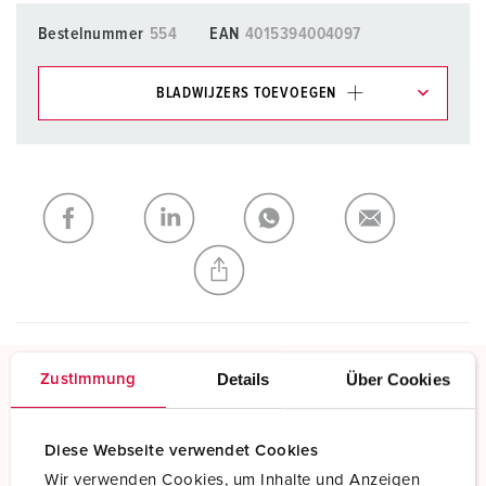
Bestelnummer
554
EAN
4015394004097
BLADWIJZERS TOEVOEGEN
Onze producten kunt u in het gedeelte
verlanglijstje/winkelmand in verschillende lijsten beheren.
Mijn lijst
(0)
TOEVOEGEN
NIEUW LIJST MAKEN
Details
Über Cookies
Zustimmung
Schroefklemmen
Standaard schroefklemmen
Diese Webseite verwendet Cookies
Wir verwenden Cookies, um Inhalte und Anzeigen