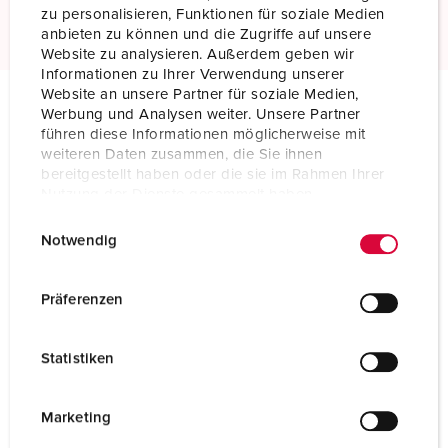
Meer informatie
zu personalisieren, Funktionen für soziale Medien
anbieten zu können und die Zugriffe auf unsere
Website zu analysieren. Außerdem geben wir
Informationen zu Ihrer Verwendung unserer
Website an unsere Partner für soziale Medien,
Werbung und Analysen weiter. Unsere Partner
Technische specificaties
führen diese Informationen möglicherweise mit
Koppelcontactstop AM-TOP® 554
weiteren Daten zusammen, die Sie ihnen
bereitgestellt haben oder die sie im Rahmen Ihrer
Nutzung der Dienste gesammelt haben.
Ampère
32 A
E
Datenschutzerklärung
Impressum
Polen
4 p
Notwendig
i
n
Voltage
110 V
w
Präferenzen
i
Uurstand
4 h
l
Statistiken
Hertz
50-60 Hz
l
i
Aansluittechniek
schroefklemmen
g
Marketing
u
Contacten
standaard