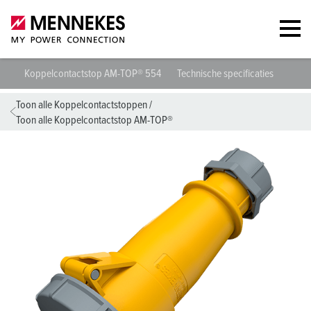
Koppelcontactstop AM-TOP® 554
Technische specificaties
Gege
Toon alle Koppelcontactstoppen
/
Toon alle Koppelcontactstop AM-TOP®