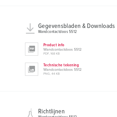
u
s
w
a
Gegevensbladen & Downloads
h
Wandcontactdoos 5512
l
Product info
Wandcontactdoos 5512
PDF, 168 KB
Technische tekening
Wandcontactdoos 5512
PNG, 44 KB
Richtlijnen