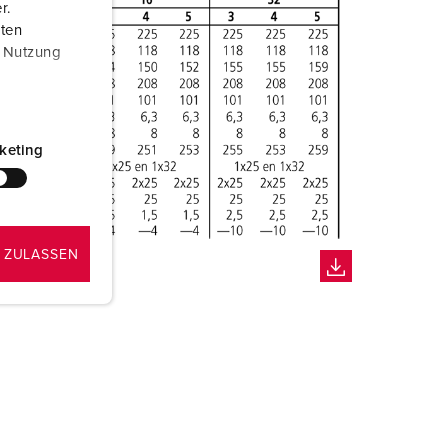
r.
aten
r Nutzung
keting
 ZULASSEN