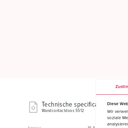
Zusti
Technische specificaties
Diese Web
Wandcontactdoos 5512
Wir verwen
soziale Me
analysier