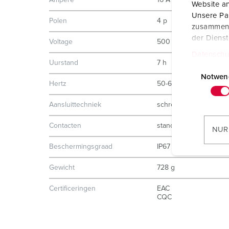
Ampère
16 A
Website an
Unsere Par
Polen
4 p
zusammen, 
der Diens
Voltage
500 V
Datenschu
Uurstand
7 h
E
i
Notwen
Hertz
50-60 Hz
n
w
Aansluittechniek
schroefklemmen
i
l
Contacten
standaard
NUR
l
Beschermingsgraad
IP67
i
g
Gewicht
728 g
u
n
Certificeringen
EAC
CQC
g
s
a