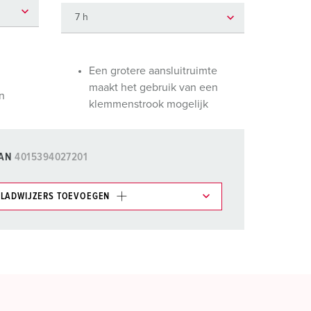
randweer en rampenhulpverlening
oor containers
ucten
ampings
Een grotere aansluitruimte
maakt het gebruik van een
n
M volgens de norm voor defensiematerieel
klemmenstrook mogelijk
venementtechniek
AN
4015394027201
LADWIJZERS TOEVOEGEN
et gedeelte verlanglijstje/winkelmand in
n.
TOEVOEGEN
NIEUW LIJST MAKEN