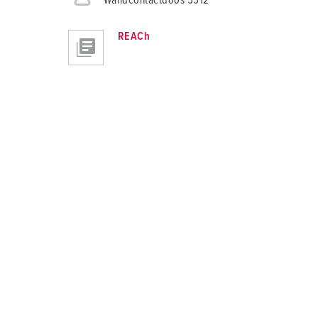
Wandcontactdoos 5512
REACh