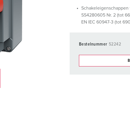
SCHUKO® en contactmateriaal met beschermingscontact
B
Schakeleigenschappen 
SS4280605 Nr. 2 (tot 6
Data-/netwerktechniek
V
EN IEC 60947-3 (tot 69
Producten met uitgebreide uitvoeringen en aanvullende prod
C
Overige producten en toebehoren
T
Bestelnummer
52242
E
B
Onze producten kunt u in h
verschillende lijsten behere
Mijn lijst
(0)