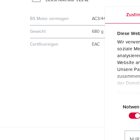
Zusti
BS Motor vermogen
AC3/440V = 7,5 kW
Gewicht
680 g
Diese Web
Wir verwen
Certificeringen
EAC
soziale Me
analysier
Website an
Unsere Par
zusammen, 
der Diens
Datenschu
E
i
Notwen
n
w
i
l
NUR