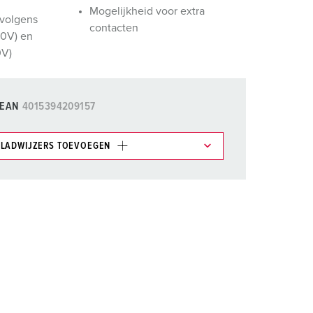
randweer en rampenhulpverlening
Mogelijkheid voor extra
volgens
contacten
60V) en
oor containers
0V)
ucten
ampings
M volgens de norm voor defensiematerieel
EAN
4015394209157
venementtechniek
LADWIJZERS TOEVOEGEN
et gedeelte verlanglijstje/winkelmand in
n.
TOEVOEGEN
NIEUW LIJST MAKEN