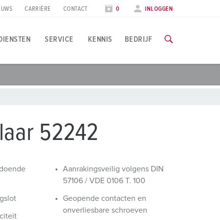
EUWS
CARRIÈRE
CONTACT
0
INLOGGEN
DIENSTEN
SERVICE
KENNIS
BEDRIJF
oepassingsspecifiek
rainingen & scholingen
ocial Media & Nieuwsbrief
lle informatie over onze trainingen en fabrieksbezoeken vind
evensmiddelenindustrie
olg MENNEKES
laar 52242
indenergie
ieuwsbrief
NAAR DE TRAININGEN
utomobielindustrie
ldoende
Aanrakingsveilig volgens DIN
eurzen & data
57106 / VDE 0106 T. 100
ogistieke centra
gslot
Geopende contacten en
eursdata
atacenters
onverliesbare schroeven
iteit