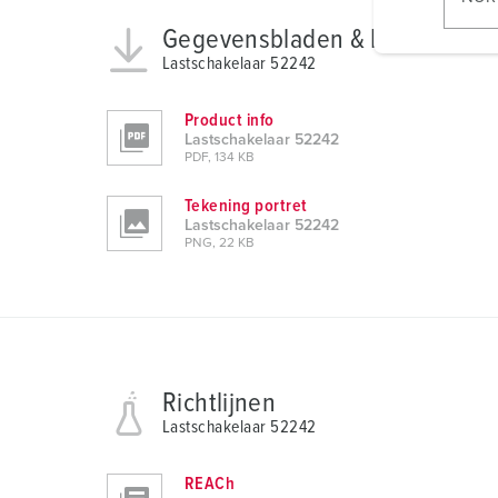
l
Gegevensbladen & Downloads
i
Lastschakelaar 52242
g
u
Product info
n
Lastschakelaar 52242
g
PDF, 134 KB
s
a
Tekening portret
Lastschakelaar 52242
u
PNG, 22 KB
s
w
a
h
l
Richtlijnen
Lastschakelaar 52242
REACh