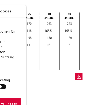
ookies
ionen für
rer
r.
aten
r Nutzung
keting
 ZULASSEN