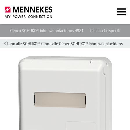
Cepex SCHUKO® inbouwcontactdoos 4981
Technische specificaties
Toon alle SCHUKO®
/
Toon alle Cepex SCHUKO® inbouwcontactdoos