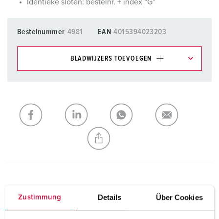
Identieke sloten: bestelnr. + index “G”
Bestelnummer
4981
EAN
4015394023203
BLADWIJZERS TOEVOEGEN
Onze producten kunt u in het gedeelte
verlanglijstje/winkelmand in verschillende lijsten beheren.
Mijn lijst
(0)
TOEVOEGEN
NIEUW LIJST MAKEN
Technische specificaties
Details
Über Cookies
Zustimmung
Cepex SCHUKO® inbouwcontactdoos 4981