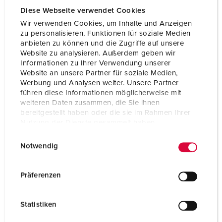
Ampère
16 A
Diese Webseite verwendet Cookies
Wir verwenden Cookies, um Inhalte und Anzeigen
Polen
2 p+PE
zu personalisieren, Funktionen für soziale Medien
anbieten zu können und die Zugriffe auf unsere
Voltage
230 V
Website zu analysieren. Außerdem geben wir
Informationen zu Ihrer Verwendung unserer
Hertz
50-60 Hz
Website an unsere Partner für soziale Medien,
Werbung und Analysen weiter. Unsere Partner
Beschermingsgraad
IP44
führen diese Informationen möglicherweise mit
weiteren Daten zusammen, die Sie ihnen
Kinderbeveiliging
Nee
bereitgestellt haben oder die sie im Rahmen Ihrer
Nutzung der Dienste gesammelt haben.
Gewicht
150 g
E
Datenschutzerklärung
Impressum
Notwendig
Certificeringen
EAC
i
n
w
Präferenzen
i
l
Statistiken
l
i