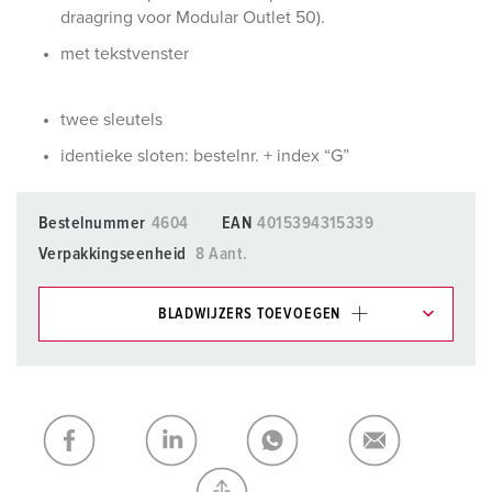
draagring voor Modular Outlet 50).
met tekstvenster
twee sleutels
identieke sloten: bestelnr. + index “G”
Bestelnummer
4604
EAN
4015394315339
Verpakkingseenheid
8 Aant.
BLADWIJZERS TOEVOEGEN
Onze producten kunt u in het gedeelte
verlanglijstje/winkelmand in verschillende lijsten beheren.
Mijn lijst
(0)
TOEVOEGEN
NIEUW LIJST MAKEN