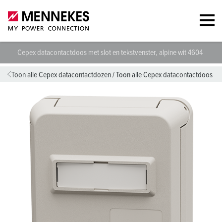
Cepex datacontactdoos met slot en tekstvenster, alpine wit 4604
Te
Toon alle Cepex datacontactdozen
/
Toon alle Cepex datacontactdoos