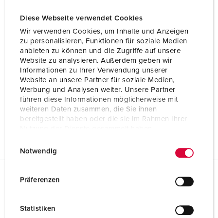
Diese Webseite verwendet Cookies
Wir verwenden Cookies, um Inhalte und Anzeigen
zu personalisieren, Funktionen für soziale Medien
anbieten zu können und die Zugriffe auf unsere
Website zu analysieren. Außerdem geben wir
Informationen zu Ihrer Verwendung unserer
Website an unsere Partner für soziale Medien,
Werbung und Analysen weiter. Unsere Partner
führen diese Informationen möglicherweise mit
weiteren Daten zusammen, die Sie ihnen
bereitgestellt haben oder die sie im Rahmen Ihrer
Nutzung der Dienste gesammelt haben.
E
Datenschutzerklärung
Impressum
Notwendig
i
n
w
Präferenzen
Gegevensbladen & Downloads
i
Cepex datacontactdoos met slot en tekstvenster, alpine
l
wit 4604
Statistiken
l