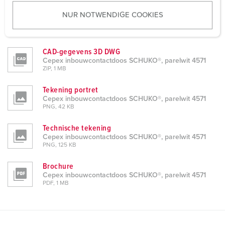
u
CAD-gegevens 3D STP
NUR NOTWENDIGE COOKIES
s
Cepex inbouwcontactdoos SCHUKO®, parelwit 4571
w
ZIP, 981 KB
a
CAD-gegevens 3D DWG
h
Cepex inbouwcontactdoos SCHUKO®, parelwit 4571
l
ZIP, 1 MB
Tekening portret
Cepex inbouwcontactdoos SCHUKO®, parelwit 4571
PNG, 42 KB
Technische tekening
Cepex inbouwcontactdoos SCHUKO®, parelwit 4571
PNG, 125 KB
Brochure
Cepex inbouwcontactdoos SCHUKO®, parelwit 4571
PDF, 1 MB