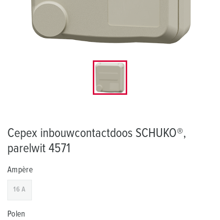
Cepex inbouwcontactdoos SCHUKO®,
parelwit 4571
Ampère
16 A
Polen