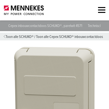
Cepex inbouwcontactdoos SCHUKO®, parelwit 4571
Technische spe
Toon alle SCHUKO®
/
Toon alle Cepex SCHUKO® inbouwcontactdoos