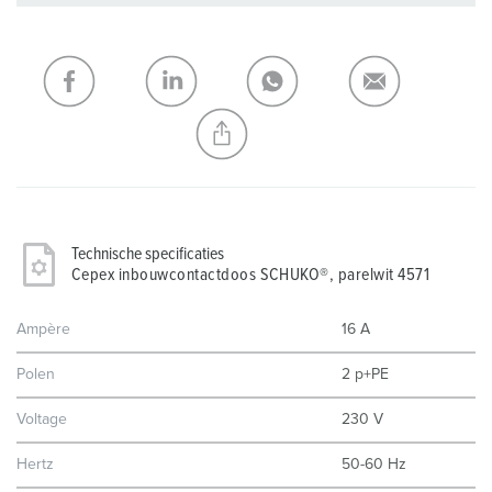
Onze producten kunt u in het gedeelte
verlanglijstje/winkelmand in verschillende lijsten beheren.
Mijn lijst
(0)
TOEVOEGEN
NIEUW LIJST MAKEN
Technische specificaties
Cepex inbouwcontactdoos SCHUKO®, parelwit 4571
Ampère
16 A
Polen
2 p+PE
Voltage
230 V
Hertz
50-60 Hz