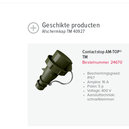
w
a
h
Geschikte producten
l
Afschermkap TM 40927
Contactstop AM-TOP®
TM
Bestelnummer 24670
Beschermingsgraad:
IP67
Ampère: 16 A
Polen: 5 p
Voltage: 400 V
Aansluittechniek:
schroefklemmen