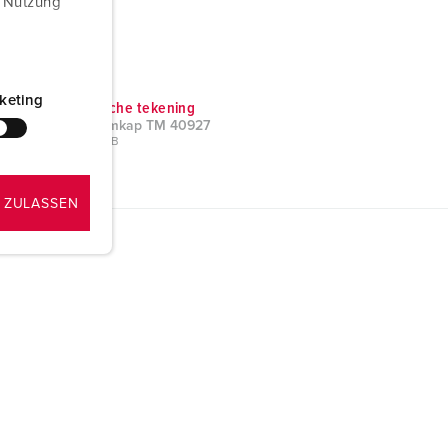
r Nutzung
keting
Technische tekening
Afschermkap TM 40927
PNG, 19 KB
 ZULASSEN