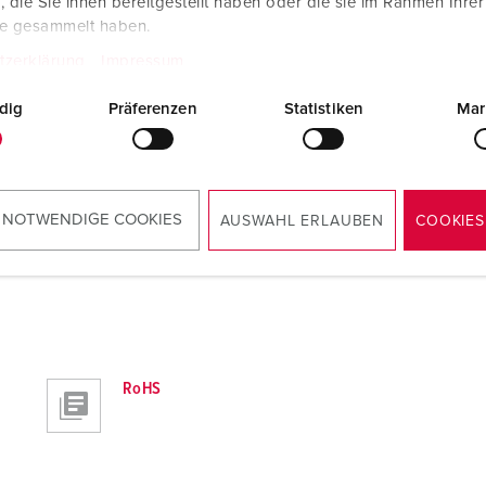
die Sie ihnen bereitgestellt haben oder die sie im Rahmen Ihre
te gesammelt haben.
tzerklärung
Impressum
dig
Präferenzen
Statistiken
Mar
Tekening portret
Afschermkap TM 40927
PNG, 19 KB
 NOTWENDIGE COOKIES
AUSWAHL ERLAUBEN
COOKIES
RoHS