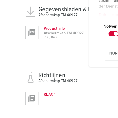
zusammen, 
der Diens
Gegevensbladen & Downloads
Datenschu
Afschermkap TM 40927
E
i
Notwen
Product info
n
Afschermkap TM 40927
PDF, 114 KB
w
i
l
NUR
l
i
g
Richtlijnen
u
Afschermkap TM 40927
n
g
REACh
s
a
u
s