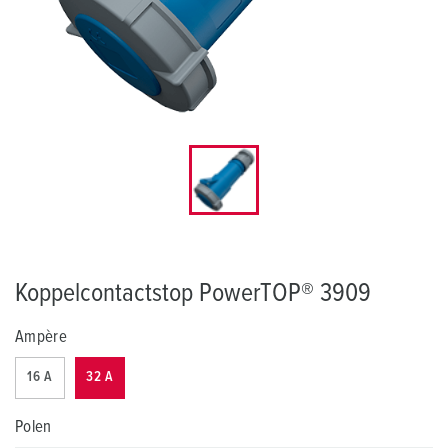
Koppelcontactstop PowerTOP® 3909
Ampère
16 A
32 A
Polen