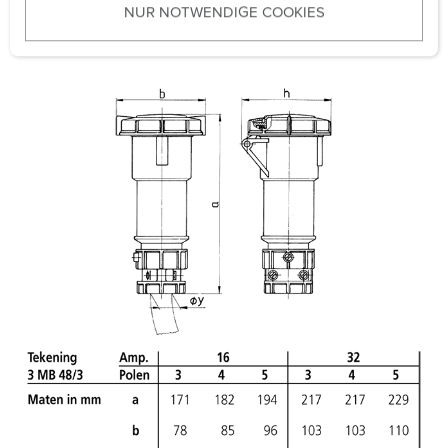
Beschermingsgraad
IP67
NUR NOTWENDIGE COOKIES
s
w
Gewicht
476 g
a
h
l