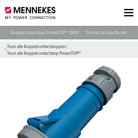
Koppelcontactstop PowerTOP® 3909
Technische specificaties
G
Toon alle Koppelcontactstoppen
/
Toon alle Koppelcontactstop PowerTOP®