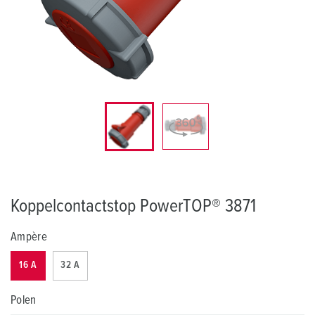
Koppelcontactstop PowerTOP® 3871
Ampère
16 A
32 A
Polen