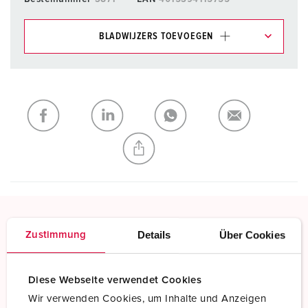
BLADWIJZERS TOEVOEGEN
Onze producten kunt u in het gedeelte
verlanglijstje/winkelmand in verschillende lijsten beheren.
Mijn lijst
(0)
TOEVOEGEN
NIEUW LIJST MAKEN
Details
Über Cookies
Zustimmung
Schroefklemmen
Standaard schroefklemmen
Diese Webseite verwendet Cookies
Meer informatie
Wir verwenden Cookies, um Inhalte und Anzeigen