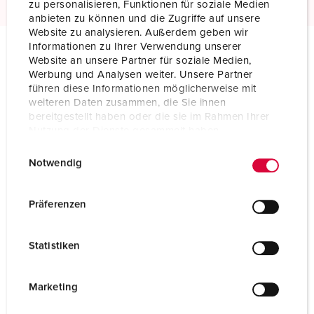
zu personalisieren, Funktionen für soziale Medien
anbieten zu können und die Zugriffe auf unsere
Website zu analysieren. Außerdem geben wir
Informationen zu Ihrer Verwendung unserer
Website an unsere Partner für soziale Medien,
Technische specificaties
Werbung und Analysen weiter. Unsere Partner
Koppelcontactstop PowerTOP® 3871
führen diese Informationen möglicherweise mit
weiteren Daten zusammen, die Sie ihnen
bereitgestellt haben oder die sie im Rahmen Ihrer
Ampère
16 A
Nutzung der Dienste gesammelt haben.
Polen
4 p
E
Datenschutzerklärung
Impressum
Notwendig
i
Voltage
400 V
n
w
Uurstand
6 h
Präferenzen
i
Hertz
50-60 Hz
l
Statistiken
l
Aansluittechniek
schroefklemmen
i
g
Marketing
Contacten
hittebestendig binnenwerk
u