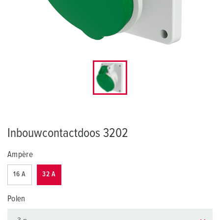
Inbouwcontactdoos 3202
Ampère
16 A
32 A
Polen