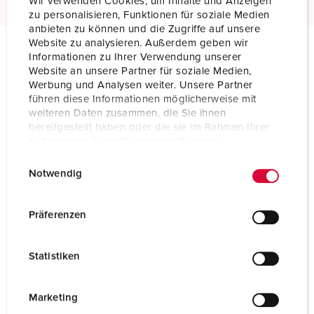
Wir verwenden Cookies, um Inhalte und Anzeigen
zu personalisieren, Funktionen für soziale Medien
anbieten zu können und die Zugriffe auf unsere
Website zu analysieren. Außerdem geben wir
Informationen zu Ihrer Verwendung unserer
Technische specificaties
Website an unsere Partner für soziale Medien,
Inbouwcontactdoos 3202
Werbung und Analysen weiter. Unsere Partner
führen diese Informationen möglicherweise mit
weiteren Daten zusammen, die Sie ihnen
Ampère
32 A
bereitgestellt haben oder die sie im Rahmen Ihrer
Nutzung der Dienste gesammelt haben.
Polen
3 p
E
Datenschutzerklärung
Impressum
Notwendig
Voltage
50-500 V
i
n
Uurstand
2 h
w
Präferenzen
i
Hertz
300-500 Hz
l
Statistiken
Aansluittechniek
schroefklemmen
l
i
Contacten
standaard
g
Marketing
u