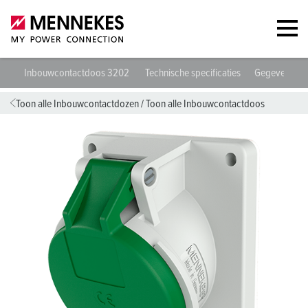
Inbouwcontactdoos 3202
Technische specificaties
Gegevensbla
Toon alle Inbouwcontactdozen
/
Toon alle Inbouwcontactdoos