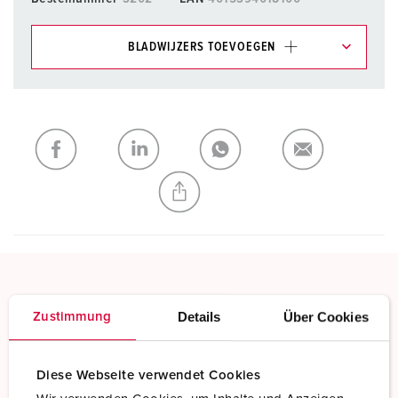
BLADWIJZERS TOEVOEGEN
Onze producten kunt u in het gedeelte
verlanglijstje/winkelmand in verschillende lijsten beheren.
Mijn lijst
(0)
TOEVOEGEN
NIEUW LIJST MAKEN
Schroefklemmen
Details
Über Cookies
Zustimmung
Standaard schroefklemmen
Meer informatie
Diese Webseite verwendet Cookies