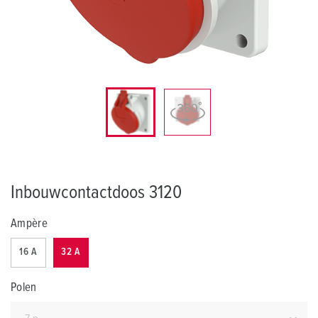
Inbouwcontactdoos 3120
Ampère
16 A
32 A
Polen