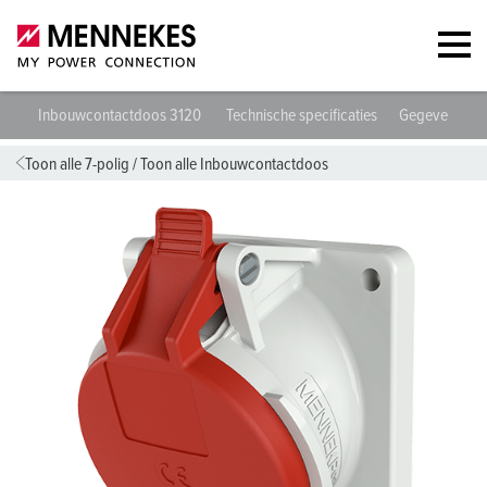
Inbouwcontactdoos 3120
Technische specificaties
Gegevensbla
Toon alle 7-polig
/
Toon alle Inbouwcontactdoos