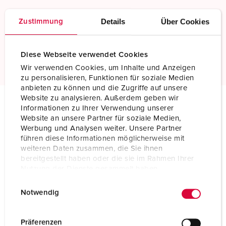
Schroefklemmen
Details
Über Cookies
Zustimmung
Standaard schroefklemmen
Meer informatie
Diese Webseite verwendet Cookies
Wir verwenden Cookies, um Inhalte und Anzeigen
zu personalisieren, Funktionen für soziale Medien
anbieten zu können und die Zugriffe auf unsere
Website zu analysieren. Außerdem geben wir
Informationen zu Ihrer Verwendung unserer
Technische specificaties
Website an unsere Partner für soziale Medien,
Inbouwcontactdoos 3120
Werbung und Analysen weiter. Unsere Partner
führen diese Informationen möglicherweise mit
weiteren Daten zusammen, die Sie ihnen
Ampère
32 A
bereitgestellt haben oder die sie im Rahmen Ihrer
Nutzung der Dienste gesammelt haben.
Polen
7 p
E
Datenschutzerklärung
Impressum
Voltage
400 V
Notwendig
i
n
Uurstand
6 h
w
Präferenzen