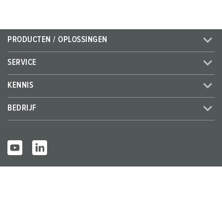
PRODUCTEN / OPLOSSINGEN
SERVICE
KENNIS
BEDRIJF
© MENNEKES 2026
Alle rechten voorbehouden
Bedrijfsge
Gegevensbes
Algemene bedrijfs- en
gevens
cherming
leveringsvoorwaarden