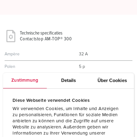
Technische specificaties
Contactstop AM-TOP® 300
Ampère
32 A
Polen
5 p
Voltage
400 V
Details
Über Cookies
Zustimmung
Uurstand
6 h
Diese Webseite verwendet Cookies
Hertz
50-60 Hz
Wir verwenden Cookies, um Inhalte und Anzeigen
zu personalisieren, Funktionen für soziale Medien
Aansluittechniek
schroefklemmen
anbieten zu können und die Zugriffe auf unsere
Website zu analysieren. Außerdem geben wir
Contacten
standaard
Informationen zu Ihrer Verwendung unserer