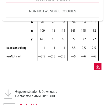
a
u
NUR NOTWENDIGE COOKIES
s
w
a
h
l
Gegevensbladen & Downloads
Contactstop AM-TOP® 300