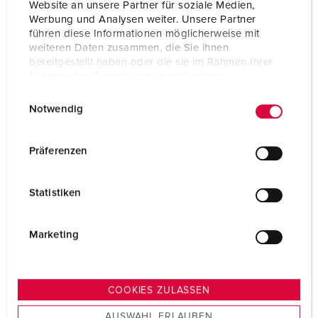
Website an unsere Partner für soziale Medien,
Beschermingsgraad
IP67
Werbung und Analysen weiter. Unsere Partner
führen diese Informationen möglicherweise mit
Gewicht
329 g
weiteren Daten zusammen, die Sie ihnen
bereitgestellt haben oder die sie im Rahmen Ihrer
Certificeringen
CB Zertifikat
Nutzung der Dienste gesammelt haben.
VDE
EAC
E
Datenschutzerklärung
Impressum
CQC
Notwendig
i
n
w
Präferenzen
i
l
Statistiken
l
i
g
Marketing
u
n
g
COOKIES ZULASSEN
s
AUSWAHL ERLAUBEN