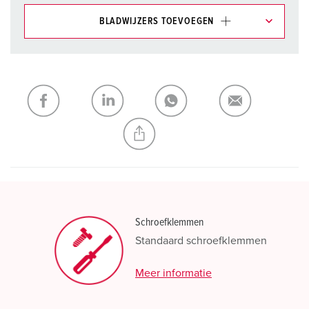
BLADWIJZERS TOEVOEGEN
Onze producten kunt u in het gedeelte
verlanglijstje/winkelmand in verschillende lijsten beheren.
Mijn lijst
(0)
TOEVOEGEN
NIEUW LIJST MAKEN
Schroefklemmen
Standaard schroefklemmen
Meer informatie