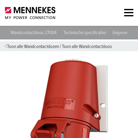
Wandcontactdoos 27004
Technische specificaties
Gegevensblad
Toon alle Wandcontactdozen
/
Toon alle Wandcontactdoos