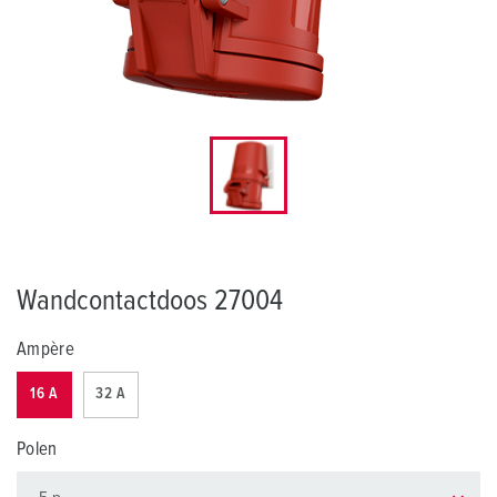
Wandcontactdoos 27004
Ampère
16 A
32 A
Polen