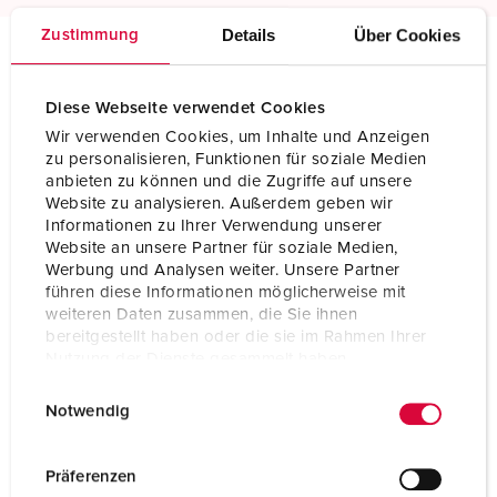
Details
Über Cookies
Zustimmung
Technische specificaties
Wandcontactdoos 27004
Diese Webseite verwendet Cookies
Wir verwenden Cookies, um Inhalte und Anzeigen
zu personalisieren, Funktionen für soziale Medien
Ampère
16 A
anbieten zu können und die Zugriffe auf unsere
Website zu analysieren. Außerdem geben wir
Polen
5 p
Informationen zu Ihrer Verwendung unserer
Website an unsere Partner für soziale Medien,
Voltage
400 V
Werbung und Analysen weiter. Unsere Partner
führen diese Informationen möglicherweise mit
Uurstand
6 h
weiteren Daten zusammen, die Sie ihnen
bereitgestellt haben oder die sie im Rahmen Ihrer
Hertz
50-60 Hz
Nutzung der Dienste gesammelt haben.
Aansluittechniek
schroefklemmen
E
Datenschutzerklärung
Impressum
Notwendig
i
Contacten
standaard
n
w
Präferenzen
Beschermingsgraad
IP44