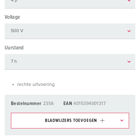
Voltage
Uurstand
rechte uitvoering
Bestelnummer
235A
EAN
4015394001317
BLADWIJZERS TOEVOEGEN
Onze producten kunt u in het gedeelte
verlanglijstje/winkelmand in verschillende lijsten beheren.