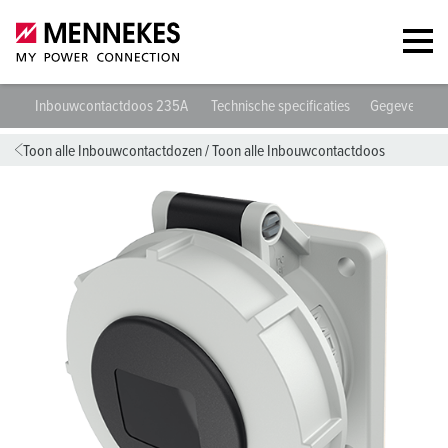
Inbouwcontactdoos 235A
Technische specificaties
Gegevensbla
Toon alle Inbouwcontactdozen
/
Toon alle Inbouwcontactdoos