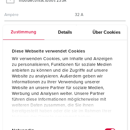
Inbouwcontactdoos 235A
Ampère
32 A
Polen
4 p
Details
Über Cookies
Zustimmung
Voltage
500 V
Uurstand
7 h
Diese Webseite verwendet Cookies
Wir verwenden Cookies, um Inhalte und Anzeigen
Hertz
50-60 Hz
zu personalisieren, Funktionen für soziale Medien
anbieten zu können und die Zugriffe auf unsere
Aansluittechniek
schroefklemmen
Website zu analysieren. Außerdem geben wir
Informationen zu Ihrer Verwendung unserer
Contacten
standaard
Website an unsere Partner für soziale Medien,
Werbung und Analysen weiter. Unsere Partner
Beschermingsgraad
IP67
führen diese Informationen möglicherweise mit
weiteren Daten zusammen, die Sie ihnen
Flens
85x75 mm
bereitgestellt haben oder die sie im Rahmen Ihrer
Nutzung der Dienste gesammelt haben.
Bevestigingsgaten
60x60 mm
E
Datenschutzerklärung
Impressum