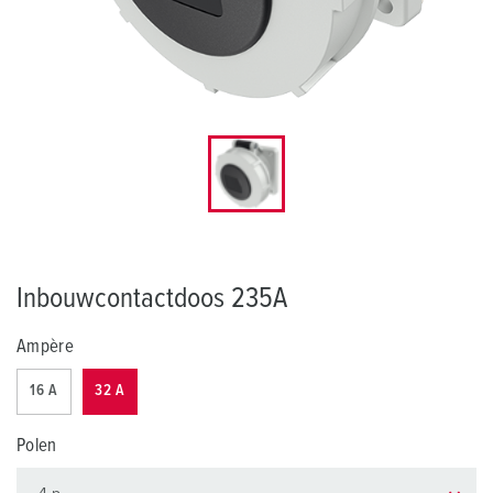
Inbouwcontactdoos 235A
Ampère
16 A
32 A
Polen