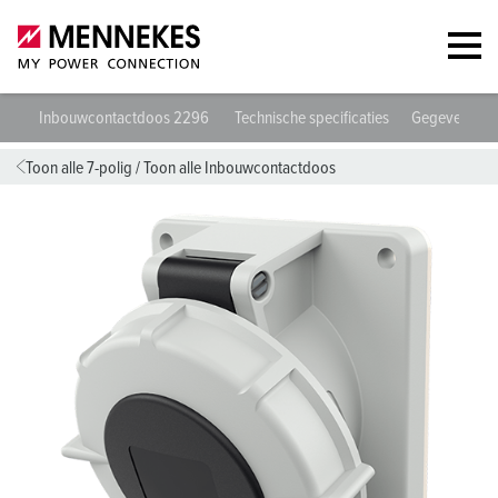
Inbouwcontactdoos 2296
Technische specificaties
Gegevensbla
Toon alle 7-polig
/
Toon alle Inbouwcontactdoos