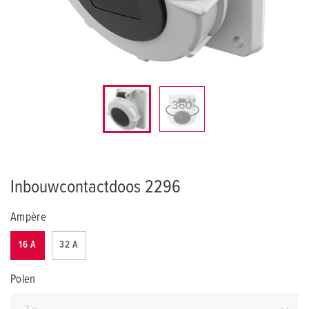
Inbouwcontactdoos 2296
Ampère
16 A
32 A
Polen