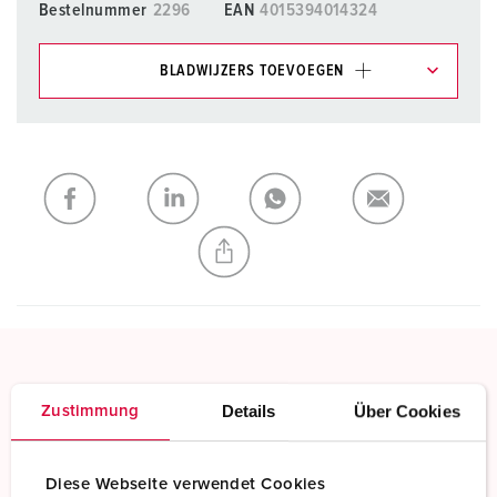
Bestelnummer
2296
EAN
4015394014324
BLADWIJZERS TOEVOEGEN
Onze producten kunt u in het gedeelte
verlanglijstje/winkelmand in verschillende lijsten beheren.
Mijn lijst
(0)
TOEVOEGEN
NIEUW LIJST MAKEN
Schroefklemmen
Details
Über Cookies
Zustimmung
Standaard schroefklemmen
Meer informatie
Diese Webseite verwendet Cookies