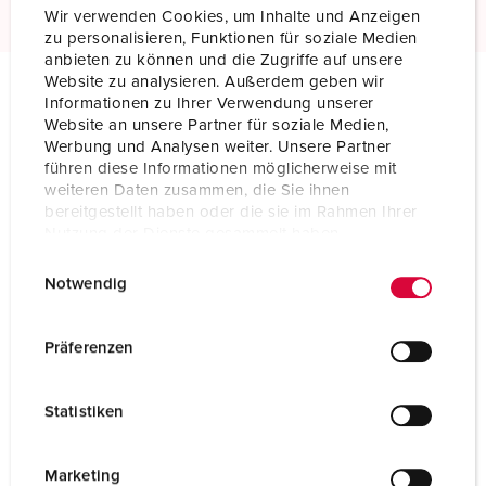
Wir verwenden Cookies, um Inhalte und Anzeigen
zu personalisieren, Funktionen für soziale Medien
anbieten zu können und die Zugriffe auf unsere
Website zu analysieren. Außerdem geben wir
Informationen zu Ihrer Verwendung unserer
Technische specificaties
Website an unsere Partner für soziale Medien,
Inbouwcontactdoos 2296
Werbung und Analysen weiter. Unsere Partner
führen diese Informationen möglicherweise mit
weiteren Daten zusammen, die Sie ihnen
Ampère
16 A
bereitgestellt haben oder die sie im Rahmen Ihrer
Nutzung der Dienste gesammelt haben.
Polen
7 p
E
Datenschutzerklärung
Impressum
Voltage
500 V
Notwendig
i
n
Uurstand
7 h
w
Präferenzen
i
Hertz
50-60 Hz
l
Statistiken
Aansluittechniek
schroefklemmen
l
i
Contacten
hittebestendig binnenwerk
g
Marketing
vernikkelde contacten