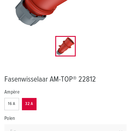
Fasenwisselaar AM-TOP® 22812
Ampère
16 A
32 A
Polen