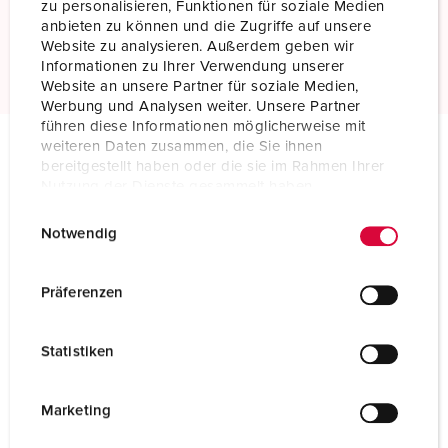
Standaard schroefklemmen
zu personalisieren, Funktionen für soziale Medien
anbieten zu können und die Zugriffe auf unsere
Meer informatie
Website zu analysieren. Außerdem geben wir
Informationen zu Ihrer Verwendung unserer
Website an unsere Partner für soziale Medien,
Werbung und Analysen weiter. Unsere Partner
führen diese Informationen möglicherweise mit
weiteren Daten zusammen, die Sie ihnen
bereitgestellt haben oder die sie im Rahmen Ihrer
Technische specificaties
Nutzung der Dienste gesammelt haben.
Fasenwisselaar AM-TOP® 22812
E
Datenschutzerklärung
Impressum
Notwendig
i
Ampère
32 A
n
Polen
5 p
w
Präferenzen
i
Voltage
400 V
l
Statistiken
l
Uurstand
6 h
i
Hertz
50-60 Hz
g
Marketing
u