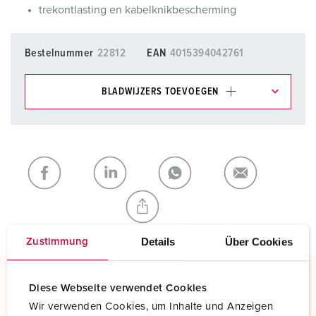
trekontlasting en kabelknikbescherming
Bestelnummer
22812
EAN
4015394042761
BLADWIJZERS TOEVOEGEN
Onze producten kunt u in het gedeelte
verlanglijstje/winkelmand in verschillende lijsten beheren.
Mijn lijst
(0)
TOEVOEGEN
NIEUW LIJST MAKEN
Details
Über Cookies
Zustimmung
Diese Webseite verwendet Cookies
Schroefklemmen
Wir verwenden Cookies, um Inhalte und Anzeigen