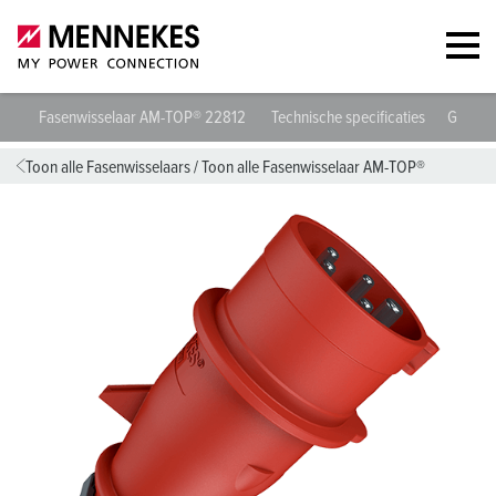
Fasenwisselaar AM-TOP® 22812
Technische specificaties
Gegeve
Toon alle Fasenwisselaars
/
Toon alle Fasenwisselaar AM-TOP®