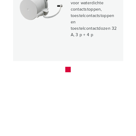
voor waterdichte
contactstoppen,
toestelcontactstoppen
en
toestelcontactdozen 32
A, 3 p + 4 p