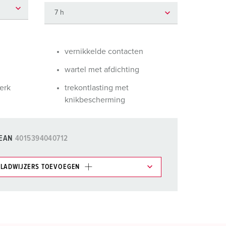
randweer en rampenhulpverlening
oor containers
ucten
ampings
vernikkelde contacten
wartel met afdichting
M volgens de norm voor defensiematerieel
erk
trekontlasting met
venementtechniek
knikbescherming
EAN
4015394040712
LADWIJZERS TOEVOEGEN
et gedeelte verlanglijstje/winkelmand in
n.
TOEVOEGEN