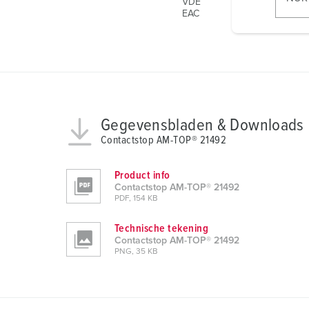
VDE
l
EAC
i
g
u
n
g
s
Gegevensbladen & Downloads
a
Contactstop AM-TOP® 21492
u
s
Product info
w
Contactstop AM-TOP® 21492
a
PDF, 154 KB
h
l
Technische tekening
Contactstop AM-TOP® 21492
PNG, 35 KB