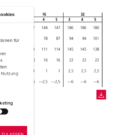
ookies
ionen für
rer
r.
aten
r Nutzung
keting
 ZULASSEN