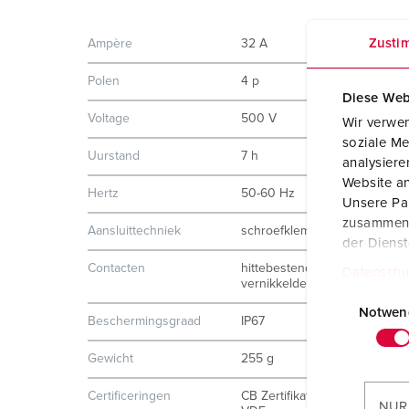
Zusti
Ampère
32 A
Polen
4 p
Diese Web
Voltage
500 V
Wir verwen
soziale Me
Uurstand
7 h
analysier
Website an
Hertz
50-60 Hz
Unsere Par
zusammen, 
Aansluittechniek
schroefklemmen
der Diens
Contacten
hittebestendig binnenwerk
Datenschu
vernikkelde contacten
E
i
Notwen
Beschermingsgraad
IP67
n
w
Gewicht
255 g
i
Certificeringen
CB Zertifikat
l
NUR