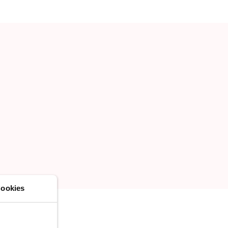
TOEVOEGEN
NIEUW LIJST MAKEN
ookies