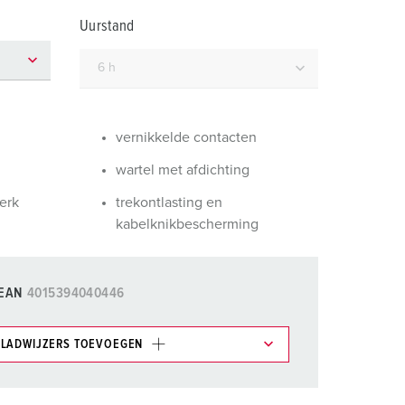
randweer en rampenhulpverlening
Uurstand
oor containers
ucten
ampings
M volgens de norm voor defensiematerieel
vernikkelde contacten
venementtechniek
wartel met afdichting
erk
trekontlasting en
kabelknikbescherming
EAN
4015394040446
LADWIJZERS TOEVOEGEN
et gedeelte verlanglijstje/winkelmand in
n.