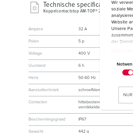
Wir verwen
Technische specificaties
soziale Me
Koppelcontactstop AM-TOP® 21366
analysier
Website an
Unsere Par
Ampère
32 A
zusammen, 
Polen
5 p
der Diens
Datenschu
Voltage
400 V
E
i
Notwen
Uurstand
6 h
n
Hertz
50-60 Hz
w
i
Aansluittechniek
schroefklemmen
l
NUR
l
Contacten
hittebestendig binnenwerk
i
vernikkelde contacten
g
Beschermingsgraad
IP67
u
n
Gewicht
442 g