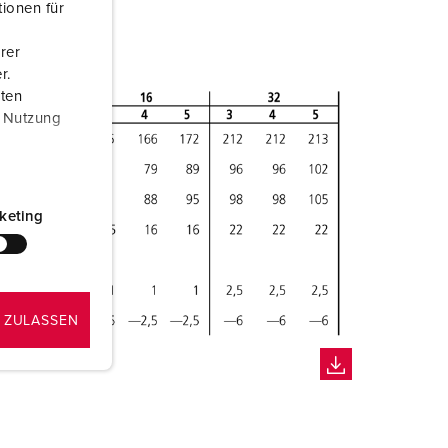
ionen für
rer
r.
aten
r Nutzung
keting
 ZULASSEN