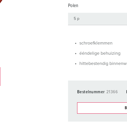
SCHUKO® en contactmateriaal met beschermingscontact
B
Polen
Data-/netwerktechniek
V
Producten met uitgebreide uitvoeringen en aanvullende prod
C
Overige producten en toebehoren
T
schroefklemmen
E
ééndelige behuizing
hittebestendig binnenw
Bestelnummer
21366
B
Onze producten kunt u in h
verschillende lijsten behere