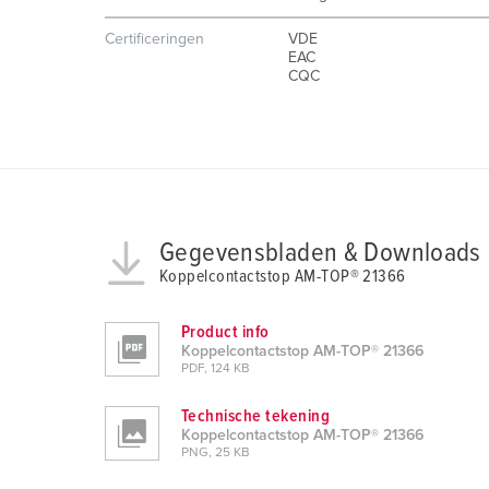
g
s
Certificeringen
VDE
EAC
a
CQC
u
s
w
a
h
l
Gegevensbladen & Downloads
Koppelcontactstop AM-TOP® 21366
Product info
Koppelcontactstop AM-TOP® 21366
PDF, 124 KB
Technische tekening
Koppelcontactstop AM-TOP® 21366
PNG, 25 KB