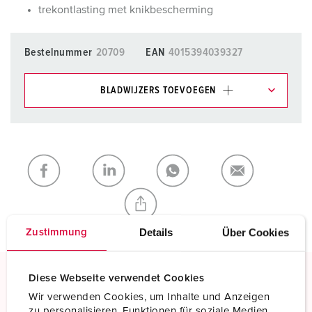
trekontlasting met knikbescherming
Bestelnummer
20709
EAN
4015394039327
BLADWIJZERS TOEVOEGEN
Onze producten kunt u in het gedeelte
verlanglijstje/winkelmand in verschillende lijsten beheren.
Mijn lijst
(0)
TOEVOEGEN
NIEUW LIJST MAKEN
Details
Über Cookies
Zustimmung
Diese Webseite verwendet Cookies
Schroefklemmen
Wir verwenden Cookies, um Inhalte und Anzeigen
zu personalisieren, Funktionen für soziale Medien