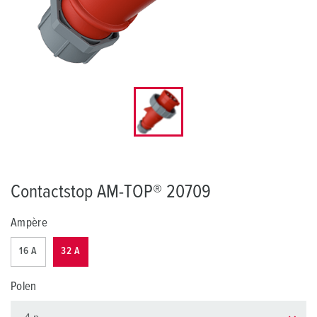
Contactstop AM-TOP® 20709
Ampère
16 A
32 A
Polen