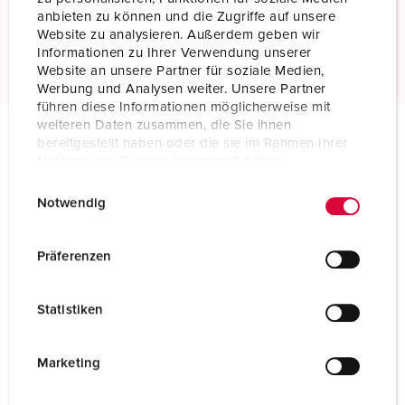
Standaard schroefklemmen
anbieten zu können und die Zugriffe auf unsere
Website zu analysieren. Außerdem geben wir
Meer informatie
Informationen zu Ihrer Verwendung unserer
Website an unsere Partner für soziale Medien,
Werbung und Analysen weiter. Unsere Partner
führen diese Informationen möglicherweise mit
weiteren Daten zusammen, die Sie ihnen
bereitgestellt haben oder die sie im Rahmen Ihrer
Technische specificaties
Nutzung der Dienste gesammelt haben.
Contactstop AM-TOP® 20709
E
Datenschutzerklärung
Impressum
Notwendig
i
Ampère
32 A
n
w
Präferenzen
Polen
4 p
i
Voltage
400 V
l
Statistiken
l
Uurstand
6 h
i
g
Marketing
Hertz
50-60 Hz
u