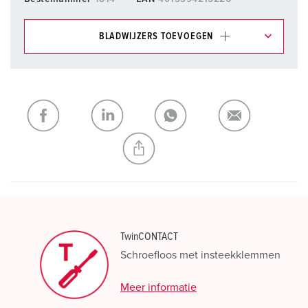
BLADWIJZERS TOEVOEGEN
Onze producten kunt u in het gedeelte
verlanglijstje/winkelmand in verschillende lijsten beheren.
Mijn lijst
(0)
TOEVOEGEN
NIEUW LIJST MAKEN
TwinCONTACT
Schroefloos met insteekklemmen
Meer informatie