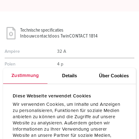
Technische specificaties
Inbouwcontactdoos TwinCONTACT 1814
Ampère
32 A
Polen
4 p
Details
Über Cookies
Zustimmung
Voltage
400 V
Uurstand
6 h
Diese Webseite verwendet Cookies
Hertz
50-60 Hz
Wir verwenden Cookies, um Inhalte und Anzeigen
zu personalisieren, Funktionen für soziale Medien
Aansluittechniek
zonder schroeven, TwinCONTACT
anbieten zu können und die Zugriffe auf unsere
Website zu analysieren. Außerdem geben wir
Contacten
standaard
Informationen zu Ihrer Verwendung unserer
Website an unsere Partner für soziale Medien,