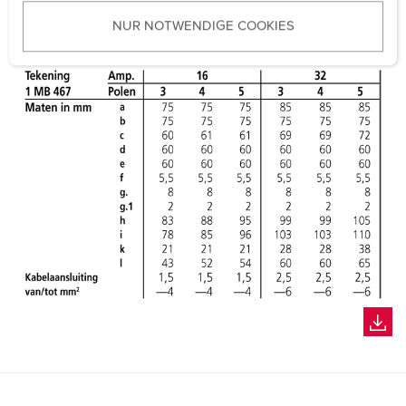
u
NUR NOTWENDIGE COOKIES
s
w
a
h
l