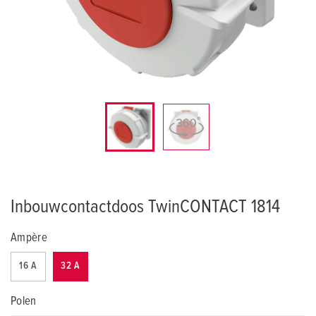
Inbouwcontactdoos TwinCONTACT 1814
Ampère
16 A
32 A
Polen