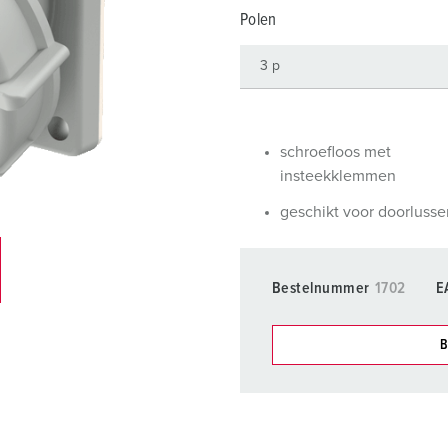
SCHUKO® en contactmateriaal met beschermingscontact
B
Polen
Data-/netwerktechniek
V
Producten met uitgebreide uitvoeringen en aanvullende prod
C
Overige producten en toebehoren
T
schroefloos met
insteekklemmen
E
geschikt voor doorlusse
Bestelnummer
1702
E
B
Onze producten kunt u in h
verschillende lijsten behere
Mijn lijst
(0)