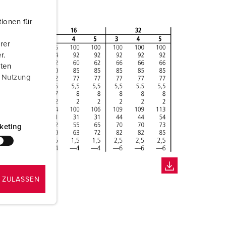
ionen für
rer
r.
aten
r Nutzung
keting
 ZULASSEN