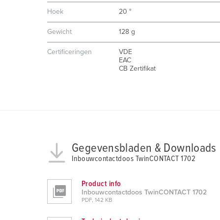
n
Hoek
20 °
g
Gewicht
128 g
s
a
Certificeringen
VDE
u
EAC
s
CB Zertifikat
w
a
h
l
Gegevensbladen & Downloads
Inbouwcontactdoos TwinCONTACT 1702
Product info
Inbouwcontactdoos TwinCONTACT 1702
PDF, 142 KB