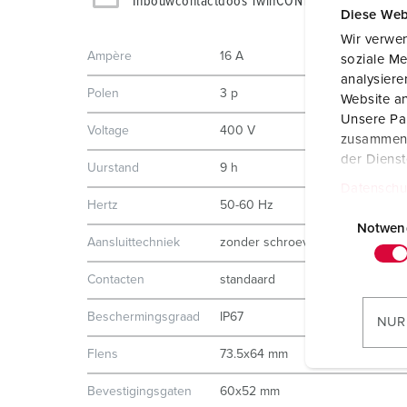
Inbouwcontactdoos TwinCONTACT 1702
Diese Web
Wir verwen
Ampère
16 A
soziale Me
analysier
Polen
3 p
Website an
Unsere Par
Voltage
400 V
zusammen, 
der Diens
Uurstand
9 h
Datenschu
Hertz
50-60 Hz
E
i
Notwen
Aansluittechniek
zonder schroeven, TwinCONTAC
n
w
Contacten
standaard
i
l
Beschermingsgraad
IP67
NUR
l
Flens
73.5x64 mm
i
g
Bevestigingsgaten
60x52 mm
u