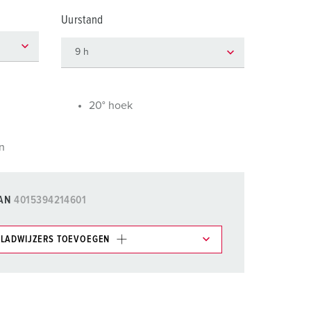
randweer en rampenhulpverlening
Uurstand
oor containers
ucten
ampings
M volgens de norm voor defensiematerieel
20° hoek
venementtechniek
n
AN
4015394214601
LADWIJZERS TOEVOEGEN
et gedeelte verlanglijstje/winkelmand in
n.
TOEVOEGEN