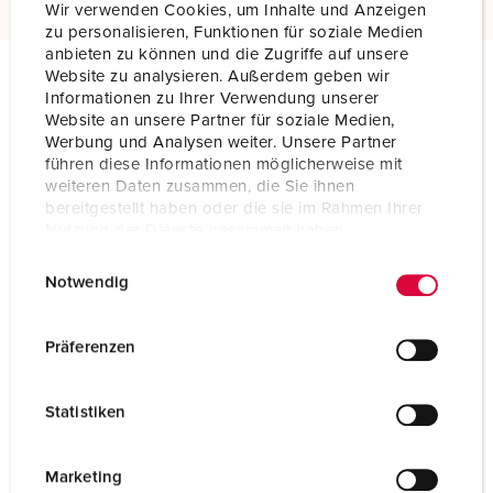
Wir verwenden Cookies, um Inhalte und Anzeigen
zu personalisieren, Funktionen für soziale Medien
anbieten zu können und die Zugriffe auf unsere
Website zu analysieren. Außerdem geben wir
Informationen zu Ihrer Verwendung unserer
Technische specificaties
Website an unsere Partner für soziale Medien,
Inbouwcontactdoos TwinCONTACT 1643
Werbung und Analysen weiter. Unsere Partner
führen diese Informationen möglicherweise mit
Ampère
16 A
weiteren Daten zusammen, die Sie ihnen
bereitgestellt haben oder die sie im Rahmen Ihrer
Polen
5 p
Nutzung der Dienste gesammelt haben.
E
Datenschutzerklärung
Impressum
Voltage
230 V
Notwendig
i
n
Uurstand
9 h
w
Präferenzen
Hertz
50-60 Hz
i
l
Aansluittechniek
zonder schroeven, TwinCONTACT
Statistiken
l
i
Contacten
standaard
g
Marketing