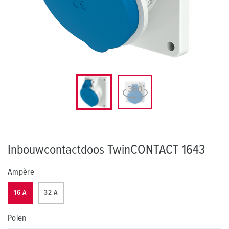
Inbouwcontactdoos TwinCONTACT 1643
Ampère
16 A
32 A
Polen