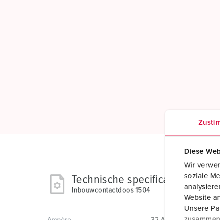
Zusti
Diese Web
Wir verwen
soziale Me
Technische specificaties
analysier
Inbouwcontactdoos 1504
Website an
Unsere Par
zusammen, 