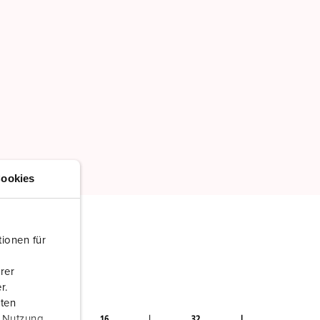
ookies
ionen für
rer
r.
aten
r Nutzung