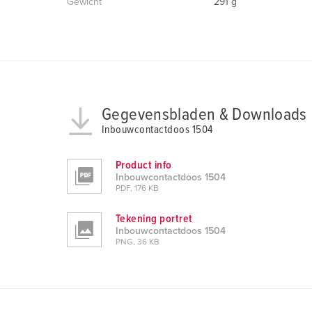
Gewicht
291 g
w
a
h
l
Gegevensbladen & Downloads
Inbouwcontactdoos 1504
Product info
Inbouwcontactdoos 1504
PDF, 176 KB
Tekening portret
Inbouwcontactdoos 1504
PNG, 36 KB