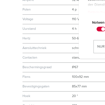
Ampère
32 A
der Diens
Polen
4 p
Datenschu
E
Voltage
110 V
i
Notwen
n
Uurstand
4 h
w
Hertz
50-60 Hz
i
l
NUR
Aansluittechniek
schroefklemmen
l
i
Contacten
standaard
g
Beschermingsgraad
IP67
u
n
Flens
100x92 mm
g
s
Bevestigingsgaten
85x77 mm
a
u
Hoek
20 °
s