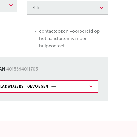
randweer en rampenhulpverlening
oor containers
ucten
ampings
contactdozen voorbereid op
het aansluiten van een
M volgens de norm voor defensiematerieel
hulpcontact
venementtechniek
AN
4015394011705
LADWIJZERS TOEVOEGEN
et gedeelte verlanglijstje/winkelmand in
n.
TOEVOEGEN
NIEUW LIJST MAKEN