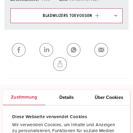
BLADWIJZERS TOEVOEGEN
Onze producten kunt u in het gedeelte
verlanglijstje/winkelmand in verschillende lijsten beheren.
Mijn lijst
(0)
TOEVOEGEN
NIEUW LIJST MAKEN
Details
Über Cookies
Zustimmung
Schroefklemmen
Standaard schroefklemmen
Diese Webseite verwendet Cookies
Meer informatie
Wir verwenden Cookies, um Inhalte und Anzeigen
zu personalisieren, Funktionen für soziale Medien