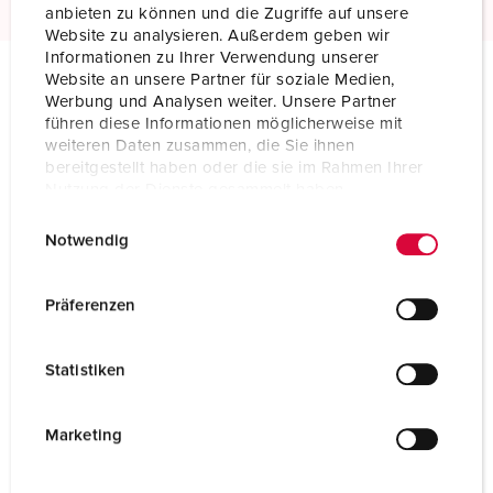
anbieten zu können und die Zugriffe auf unsere
Website zu analysieren. Außerdem geben wir
Informationen zu Ihrer Verwendung unserer
Website an unsere Partner für soziale Medien,
Werbung und Analysen weiter. Unsere Partner
Technische specificaties
führen diese Informationen möglicherweise mit
Inbouwcontactdoos 1490
weiteren Daten zusammen, die Sie ihnen
bereitgestellt haben oder die sie im Rahmen Ihrer
Ampère
32 A
Nutzung der Dienste gesammelt haben.
E
Datenschutzerklärung
Impressum
Polen
5 p
Notwendig
i
Voltage
230 V
n
w
Präferenzen
Uurstand
9 h
i
l
Hertz
50-60 Hz
Statistiken
l
i
Aansluittechniek
schroefklemmen
g
Marketing
Contacten
standaard
u
n