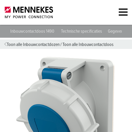
Inbouwcontactdoos 1490
Technische specificaties
Gegevensbla
Toon alle Inbouwcontactdozen
/
Toon alle Inbouwcontactdoos