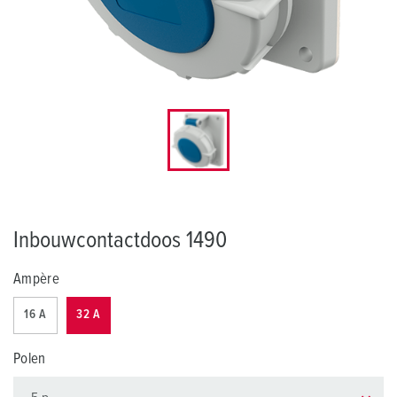
Inbouwcontactdoos 1490
Ampère
16 A
32 A
Polen